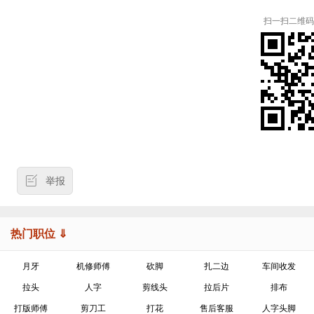
扫一扫二维码
举报
热门职位 ⇓
月牙
机修师傅
砍脚
扎二边
车间收发
拉头
人字
剪线头
拉后片
排布
打版师傅
剪刀工
打花
售后客服
人字头脚