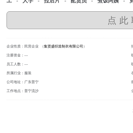
工
-
人字
-
拉后片
-
配货员
-
煮饭阿姨
-
点此
企业性质：民营企业 （
集贤盛织造制衣有限公司
）
注册资金：---
员工人数：---
所属行业：服装
公司地址：广东普宁
工作地点：普宁流沙