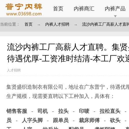
首页
内裤商汇
内裤产品
当前位置：
首页
→
内裤人才招聘
→
流沙内裤工厂高薪人才直聘
欢迎您的加入
流沙内裤工厂高薪人才直聘。集贤
待遇优厚-工资准时结清-本工厂欢
人才招聘
集贤盛织造制衣有限公司，地址在广东普宁，待遇优厚
生产规模，现需要直聘以下工种加入，具体有：
销售客服
-
司机
-
拉头
-
印唛
-
拉松直头
员
-
人字头脚
-
跟单员
-
裁床师傅
-
砍头