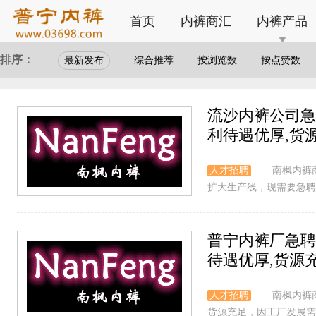
首页
内裤商汇
内裤产品
排序：
最新发布
综合推荐
按浏览数
按点赞数
流沙内裤公司急
利待遇优厚,货
人才招聘
南枫内裤
扩大生产线，现需要急聘精
普宁内裤厂急聘
待遇优厚,货源
人才招聘
南枫内裤
货源充足，因工厂发展需求