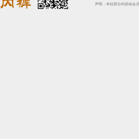
广东 何先生 133****4449 咨询厂商信息
俏伊欣 135****6089 
声明：本站部分内容由会
河南 陈女士 133****1539 咨询厂商信息
河北 周先生 136****30
丹姿 135****7666 获利平台资源
江苏 黄先生 135****45
河南 孙女士 136****4496 留言申请样品
甄黛女士内裤... 153****
银盛丰 139****7736 获得精准推送
江苏 董先生 135****72
浩诚内裤 159****5466 获利平台资源
通爽内裤 135****1006
北京 梁先生 135****1536 留言申请样品
山东 吴女士 135****18
江苏 胡女士 135****8539 留言咨询产品
北京 黄先生 137****50
顺和内裤 178****6880 获得优质展示
河南 曹女士 136****35
普宁东乐郎制... 134****2225 获得精准推送
广东澎辉实业... 135****
浙江 赵先生 135****9163 留言申请样品
普宁市宝邻制... 135****
河北 韩先生 137****4777 留言申请样品
浙江 刘女士 138****79
吉林 李先生 136****2782 留言咨询产品
瑷玞道男装内... 137****
山东 李先生 139****5567 留言咨询产品
四川 王先生 138****30
广东劲蓝实业... 180****6889 获得精准推送
湖北 郭先生 135****38