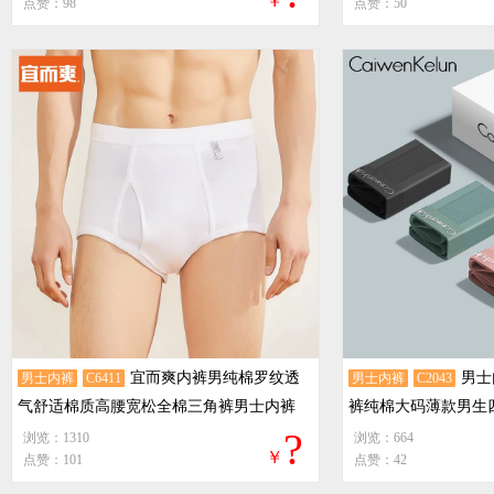
￥
点赞：98
点赞：50
宜而爽内裤男纯棉罗纹透
男士
男士内裤
C6411
男士内裤
C2043
气舒适棉质高腰宽松全棉三角裤男士内裤
裤纯棉大码薄款男生四
?
浏览：1310
浏览：664
￥
点赞：101
点赞：42