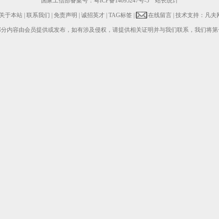
国家工信部备案号：
粤ICP备14095247号-5
站长统计
关于本站
|
联系我们
|
免责声明
|
诚招英才
|
TAG标签
|
在线留言
| 技术支持：凡夫
部分内容由会员提供或发布，如有涉及侵权，请提供相关证明并与我们联系，我们将第