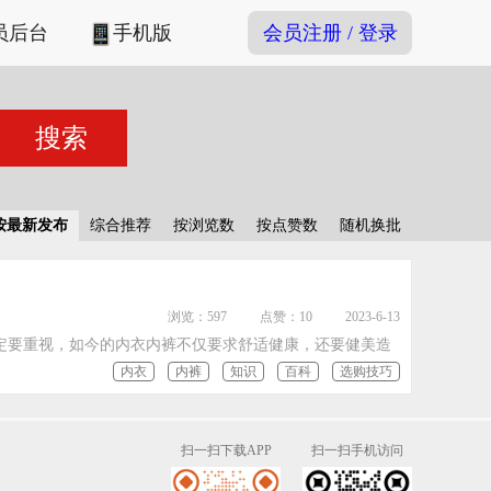
员后台
手机版
会员注册 / 登录
按最新发布
综合推荐
按浏览数
按点赞数
随机换批
浏览：597
点赞：10
2023-6-13
定要重视，如今的内衣内裤不仅要求舒适健康，还要健美造
内衣
内裤
知识
百科
选购技巧
扫一扫下载APP
扫一扫手机访问