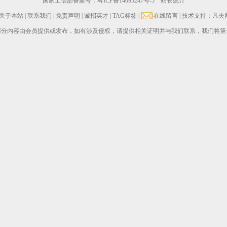
国家工信部备案号：
粤ICP备14095247号-5
站长统计
关于本站
|
联系我们
|
免责声明
|
诚招英才
|
TAG标签
|
在线留言
| 技术支持：凡夫
部分内容由会员提供或发布，如有涉及侵权，请提供相关证明并与我们联系，我们将第