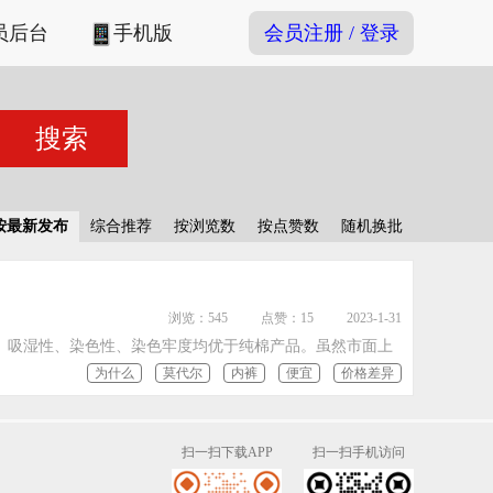
员后台
手机版
会员注册 / 登录
按最新发布
综合推荐
按浏览数
按点赞数
随机换批
浏览：545
点赞：15
2023-1-31
、吸湿性、染色性、染色牢度均优于纯棉产品。虽然市面上
为什么
莫代尔
内裤
便宜
价格差异
扫一扫下载APP
扫一扫手机访问