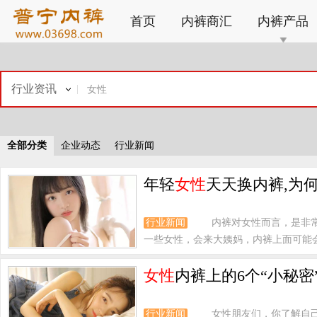
首页
内裤商汇
内裤产品
行业资讯
全部分类
企业动态
行业新闻
年轻
女性
天天换内裤,为
行业新闻
内裤对女性而言，是非
一些女性，会来大姨妈，内裤上面可能会
女性
内裤上的6个“小秘
行业新闻
女性朋友们，你了解自己