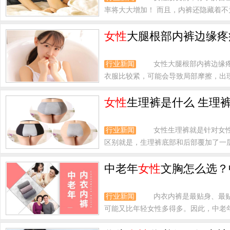
率将大大增加！ 而且，内裤还隐藏着不
女性
大腿根部内裤边缘疼
行业新闻
女性大腿根部内裤边缘疼
衣服比较紧，可能会导致局部摩擦，出现
女性
生理裤是什么 生理
行业新闻
女性生理裤就是针对女性
区别就是，生理裤底部和后部覆加了一层
中老年
女性
文胸怎么选？
行业新闻
内衣内裤是最贴身、最
可能又比年轻女性多得多。因此，中老年