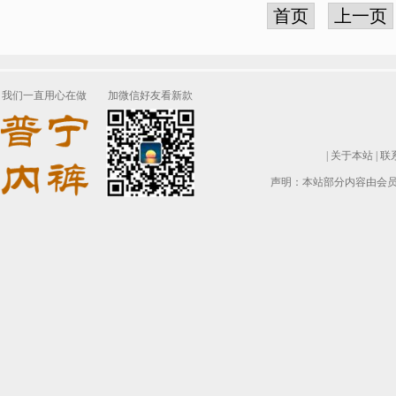
首页
上一页
我们一直用心在做
加微信好友看新款
|
关于本站
|
联
声明：本站部分内容由会