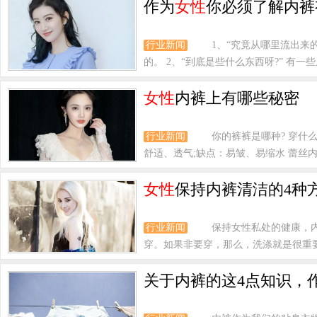
作为
女性
你必须了解内裤
行业新闻
1、“究竟从哪里流出来
的。 2、“到底是些什么东西呀?” 有一
女性
内裤上有哪些秘密
行业新闻
你的裤裤是哪种? 穿什
舒适、透气;缺点：易皱、易缩水 蕾丝内裤
女性
保持内裤清洁的4种
行业新闻
保持女性私处的健康，
穿。如果非要穿，那么，洗涤就是很重要
关于内裤的这4点知识，