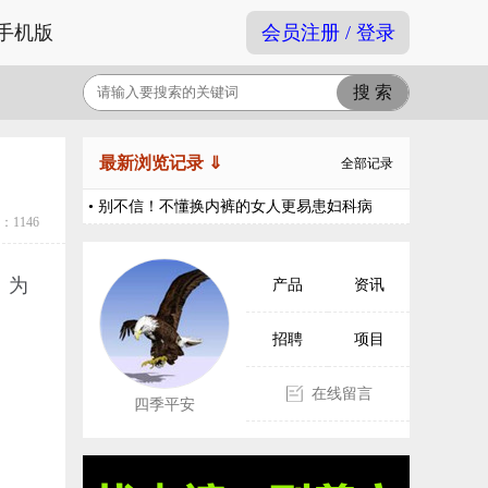
手机版
会员注册 / 登录
最新浏览记录 ⇓
全部记录
• 别不信！不懂换内裤的女人更易患妇科病
1146
。为
产品
资讯
招聘
项目
在线留言
四季平安