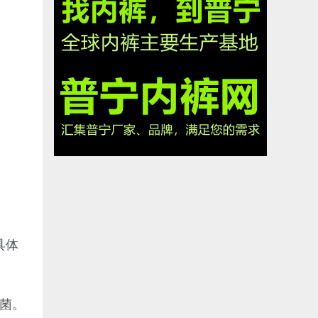
具体
菌。