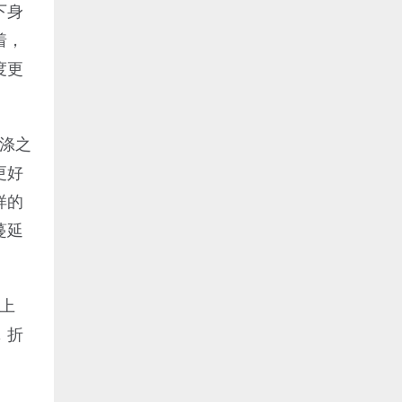
下身
着，
度更
涤之
更好
样的
蔓延
上
，折