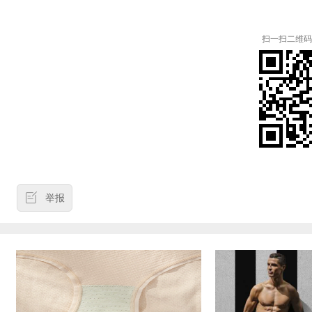
扫一扫二维码
举报