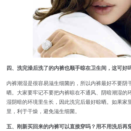
四、洗完澡后洗了的内裤也顺手晾在卫生间，这可好
内裤潮湿是很容易滋生细菌的，所以内裤最好不要阴
晒。大家要牢记不要把内裤晾在不通风、阴暗潮湿的
湿阴暗的环境里生长，因此洗完后最好晾晒。如果家
里，利于干燥，避免滋生细菌。
五、刚新买回来的内裤可以直接穿吗？用不用洗后再