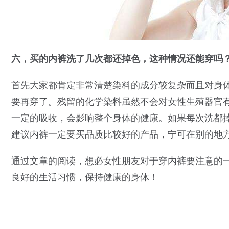
六，买的内裤洗了几次都还掉色，这种情况还能穿吗
首先大家都肯定非常清楚染料的成分较复杂而且对身
要再穿了。残留的化学染料虽然不会对女性生殖器官
一定的吸收，会影响整个身体的健康。如果每次洗都
建议内裤一定要买品质比较好的产品，宁可在别的地
通过文章的阅读，想必女性朋友对于穿内裤要注意的
良好的生活习惯，保持健康的身体！