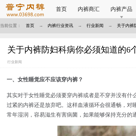
首页
内裤商汇
内裤产品
当前位置：
首页
→
内裤行业资讯
→
行业新闻
→
关于内裤
关于内裤防妇科病你必须知道的6
行业新闻
一、女性睡觉应不应该穿内裤？
其实对于女性睡觉必须要穿内裤或者是不穿并没有什
过紧的内裤还是放弃吧。这样血液循环会很通畅，对
常年湿润，容易滋生有害病菌，如果能够保持充分的