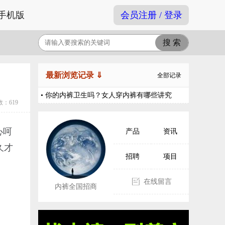
手机版
会员注册 / 登录
最新浏览记录 ⇓
全部记录
• 你的内裤卫生吗？女人穿内裤有哪些讲究
：619
心呵
产品
资讯
久才
招聘
项目
在线留言
内裤全国招商