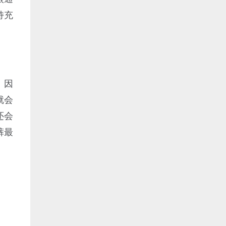
持充
。因
就会
还会
裤最
。