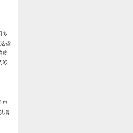
用多
。这些
的皮
洗涤
是单
以增