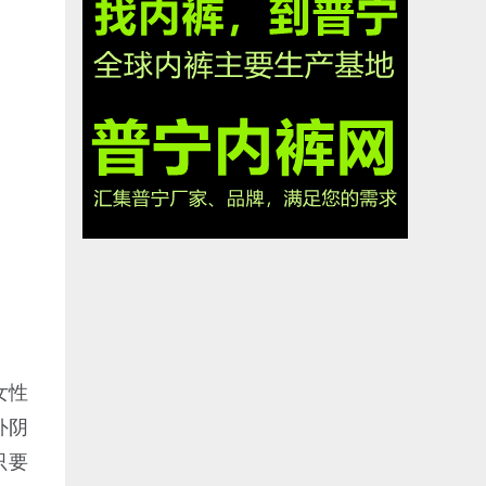
女性
外阴
只要