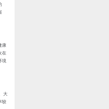
的
省
健康
欢在
环境
、大
率较