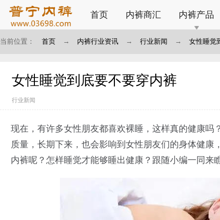
首页
内裤商汇
内裤产品
当前位置：
首页
→
内裤行业资讯
→
行业新闻
→
女性睡觉
女性睡觉到底要不要穿内裤
行业新闻
现在，有许多女性朋友都喜欢裸睡，这样真的健康吗
质量，长期下来，也会影响到女性朋友们的身体健康
内裤呢？怎样睡觉才能够睡出健康？跟随小编一同来