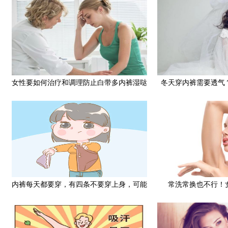
女性要如何治疗和调理防止白带多内裤湿哒
冬天穿内裤需要透气
哒
内裤每天都要穿，有四条不要穿上身，可能
常洗常换也不行！
影响健康