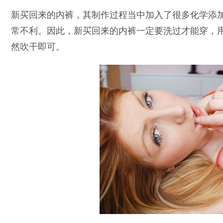
新买回来的内裤，其制作过程当中加入了很多化学添加
常不利。因此，新买回来的内裤一定要洗过才能穿，
然吹干即可。