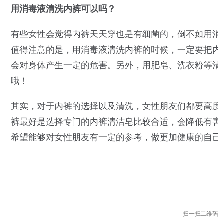
用消毒液清洗内裤可以吗？
有些女性会觉得内裤天天穿也是有细菌的，倒不如用
值得注意的是，用消毒液清洗内裤的时候，一定要把
会对身体产生一定的危害。另外，用肥皂、洗衣粉等
哦！
其实，对于内裤的选择以及清洗，女性朋友们都要高
裤最好是选择专门的内裤清洁皂比较合适，会降低有
希望能够对女性朋友有一定的参考，做更加健康的自
扫一扫二维码