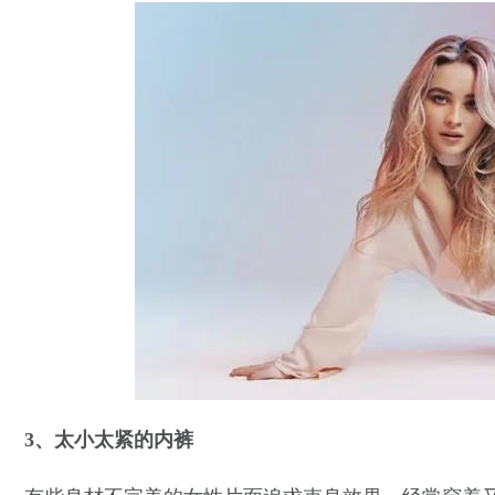
3、太小太紧的内裤