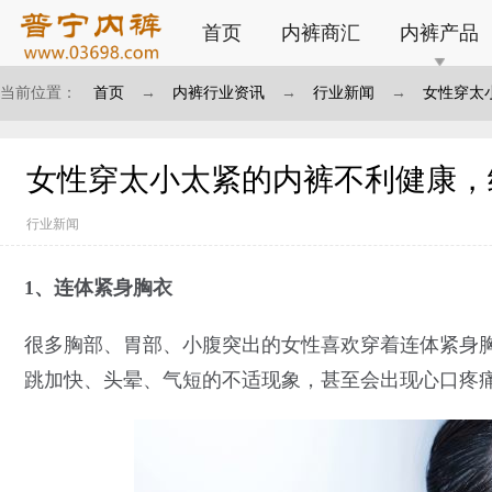
首页
内裤商汇
内裤产品
当前位置：
首页
→
内裤行业资讯
→
行业新闻
→
女性穿太
女性穿太小太紧的内裤不利健康，
行业新闻
1、连体紧身胸衣
很多胸部、胃部、小腹突出的女性喜欢穿着连体紧身
跳加快、头晕、气短的不适现象，甚至会出现心口疼