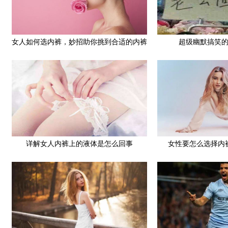
女人如何选内裤，妙招助你挑到合适的内裤
超级幽默搞笑的
详解女人内裤上的液体是怎么回事
女性要怎么选择内