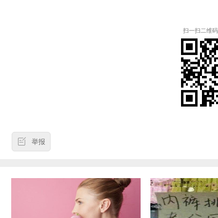
扫一扫二维码
举报