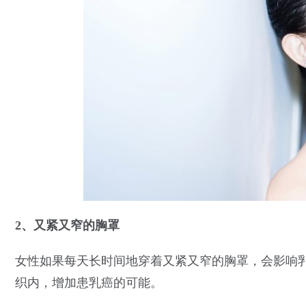
2、又紧又窄的胸罩
女性如果每天长时间地穿着又紧又窄的胸罩，会影响
织内，增加患乳癌的可能。