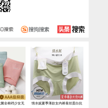
抗菌全棉裆少女无
情水妮夏季薄款女内裤蚕丝蛋白抗