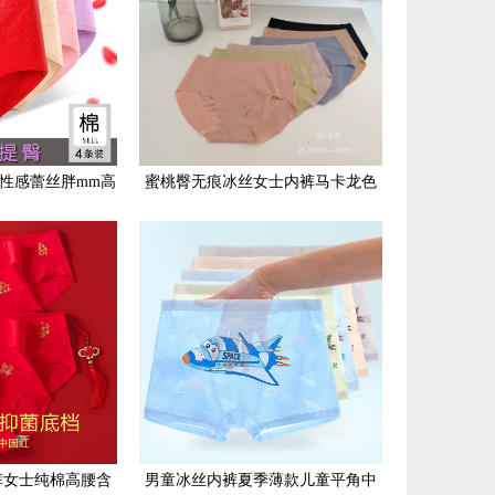
性感蕾丝胖mm高
蜜桃臀无痕冰丝女士内裤马卡龙色
肚子大码三角短裤
内裤中腰无缝裸感三角裤少女底裤
裤女士纯棉高腰含
男童冰丝内裤夏季薄款儿童平角中