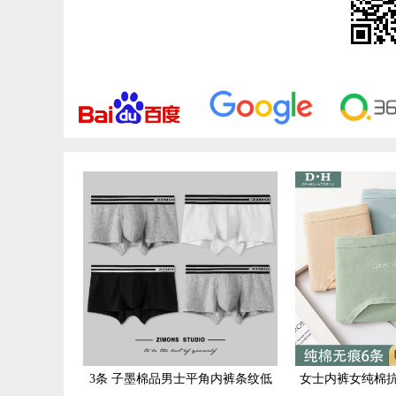
3条 子墨棉品男士平角内裤条纹低
女士内裤女纯棉