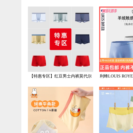
花纹纯色舒适提臀无痕女士内裤
桑蚕丝抗菌裆大
【特惠专区】红豆男士内裤莫代尔
利蜂LOUIS RO
抗菌裆无痕四角短裤红色平角裤头
四季款内裤 男平角内