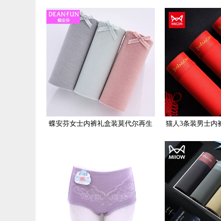
腰修身纯棉夏季轻薄款透气潮男生
痕透气中腰女式
蝶安芬女士内裤礼盒装莫代尔再生
猫人3条装男士内
纤维面料甜美性感女生三角短裤头
透气平角裤潮流