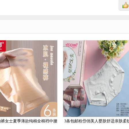
内裤女士夏季薄款纯棉全棉裆中腰
3条包邮粉岱俏美人婴肤舒适亲肤柔