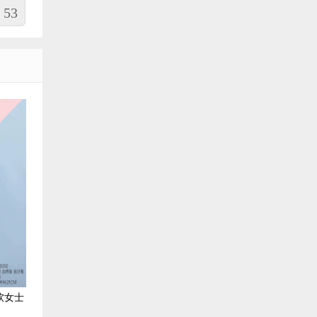
53
软女士