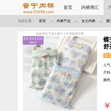
首页
内裤商汇
当前位置：
首页
→
内裤产品
→
女士内裤
→
蝶
鼠标移到下面大图片上可查看细节图
蝶
舒
女
人气
尺码：S
颜色
￥