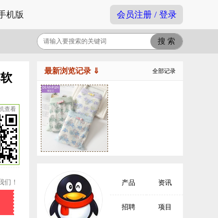
手机版
会员注册 / 登录
最新浏览记录 ⇓
全部记录
柔软
机查看
我们！
产品
资讯
招聘
项目