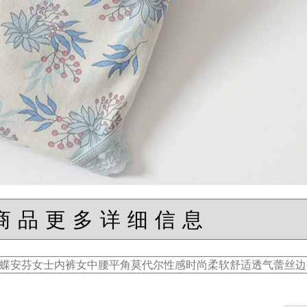
商品更多详细信息
蝶安芬女士内裤女中腰平角莫代尔性感时尚柔软舒适透气蕾丝边