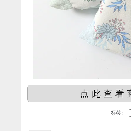
点此查看
标签: