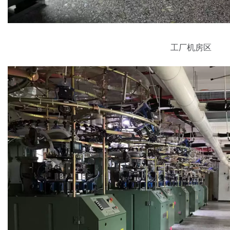
工厂机房区