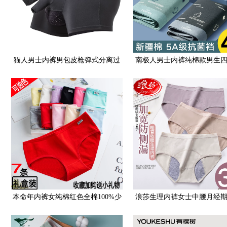
猫人男士内裤男包皮枪弹式分离过
南极人男士内裤纯棉款男生
长阻复短裤衩头阴囊托平角裤四角
头短裤衩平角大码青少年100
本命年内裤女纯棉红色全棉100%少
浪莎生理内裤女士中腰月经
女学生纯欲舒适抗菌透气女士裤头
纯棉非抗菌三角大姨妈卫生