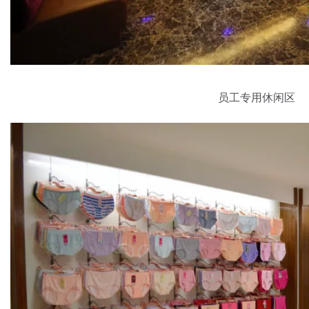
员工专用休闲区