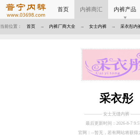
首页
内裤商汇
内裤产品
当前位置：
首页
→
内裤厂商大全
→
女士内裤
→
采衣彤内
采衣彤
———— 女士无缝内裤 —
最后更新时间：2026-8-7 9:57
官网：--暂无，若有网站将获得大