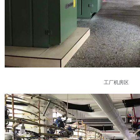
工厂机房区