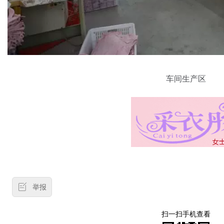
车间生产区
举报
扫一扫手机查看