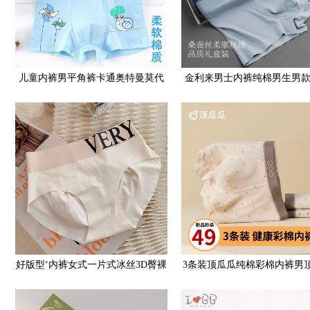
儿童内裤男平角裤卡通奥特曼莫代
金利来男士内裤纯棉男生男
尔男童四角底裤小孩宝宝纯棉短裤
尔冰丝透气四角平角短裤含
好版型‘内裤女式一片式冰丝3D臀裸
3条装顶瓜瓜纯棉彩棉内裤男
感简约字母桑蚕丝抗菌无痕舒适
肤色平角印花U凸运动短裤