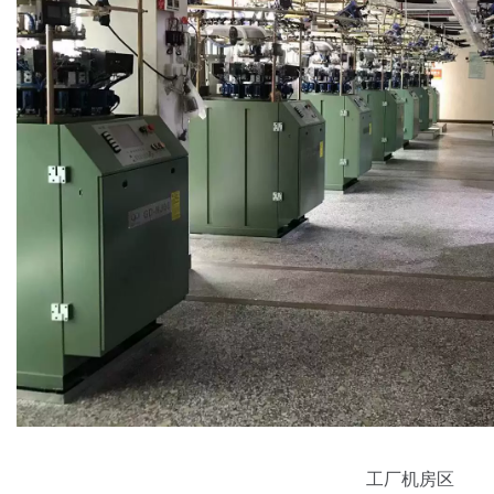
工厂机房区