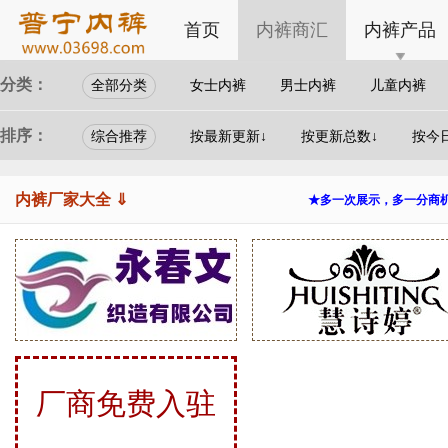
首页
内裤商汇
内裤产品
分类：
全部分类
女士内裤
男士内裤
儿童内裤
排序：
综合推荐
按最新更新↓
按更新总数↓
按今
内裤厂家大全 ⇓
★多一次展示，多一分商
巴米奴 198****7506 获利平台资源
天津 吴女士 134****46
莱曼戴丝 150****2977 获利平台资源
四川 张女士 132****88
厂商免费入驻
浙江 胡女士 136****5845 留言咨询产品
旭金香 135****2340 
舒心雅琦 139****6799 获得优质展示
陕西 胡先生 185****15