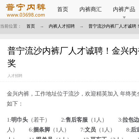
首页
内裤商汇
内裤产品
当前位置：
首页
→
内裤人才招聘
→
普宁流沙内裤厂人才诚聘！
普宁流沙内裤厂人才诚聘！金兴内
奖
人才招聘
金兴内裤，工作地址位于流沙，欢迎精英加入 年终奖
如下：
1:
明巾头
（若干） 2:
售后客服
（1人） 3:
拉包
人） 6:
捆条脚
（1人） 7:
文员
（1人） 8:
后