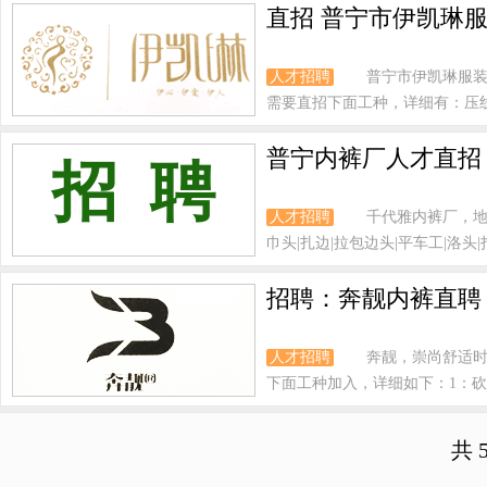
直招 普宁市伊凯琳服
人才招聘
普宁市伊凯琳服装
需要直招下面工种，详细有：压线|拉
普宁内裤厂人才直招
招 聘
人才招聘
千代雅内裤厂，地
巾头|扎边|拉包边头|平车工|洛头|打
招聘：奔靓内裤直聘
人才招聘
奔靓，崇尚舒适
下面工种加入，详细如下：1：砍头
共 