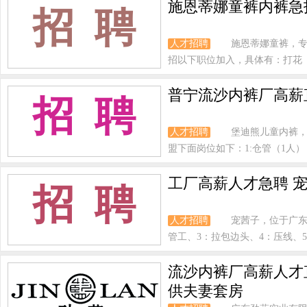
施恩蒂娜童裤内裤急
招 聘
人才招聘
施恩蒂娜童裤，
招以下职位加入，具体有：打花（1
普宁流沙内裤厂高薪
招 聘
人才招聘
堡迪熊儿童内裤
盟下面岗位如下：1:仓管（1人），
工厂高薪人才急聘 
招 聘
人才招聘
宠茜子，位于广东
管工、3：拉包边头、4：压线、5
流沙内裤厂高薪人才
供夫妻套房