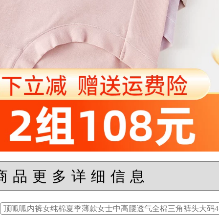
商品更多详细信息
顶呱呱内裤女纯棉夏季薄款女士中高腰透气全棉三角裤头大码4