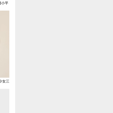
菌小平
少女三