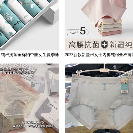
女纯棉抗菌全棉裆中腰女生夏季薄
2023新款新疆棉女士内裤纯棉全棉抗
款无痕时尚大码少女短裤
角裤女大码中高腰短裤