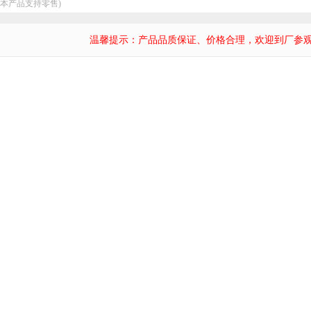
：本产品支持零售)
温馨提示：产品品质保证、价格合理，欢迎到厂参