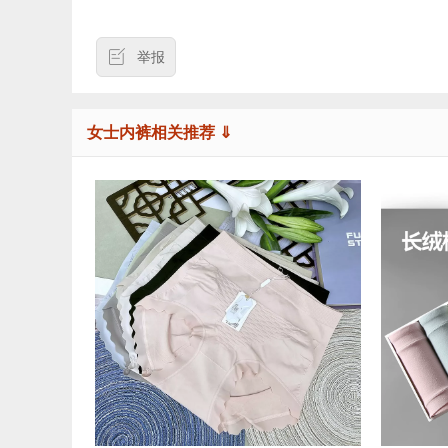
举报
女士内裤相关推荐 ⇓