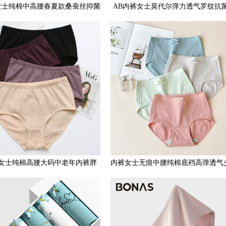
女士纯棉中高腰春夏款桑蚕丝抑菌
AB内裤女士莫代尔弹力透气罗纹抗
裆透气三角短裤头不夹臀
角裤少女潮中腰短裤头Y618
女士纯棉高腰大码中老年内裤胖
内裤女士无痕中腰纯棉底裆高弹透气
m老人三角全棉宽松短裤
角裤全棉夏季透气吸汗