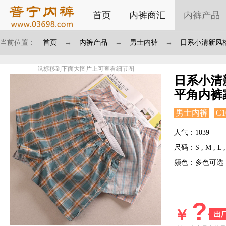
首页
内裤商汇
内裤产品
当前位置：
首页
→
内裤产品
→
男士内裤
→
日系小清新风
鼠标移到下面大图片上可查看细节图
日系小清
平角内裤
男士内裤
C1
人气：1039
尺码：S , M , L , 
颜色：多色可选
?
￥
出