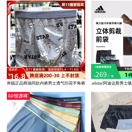
适薄款短裤男生青少年潮
洗内
奔靓正品商场同款内裤男士透气印花平角裤
adidas/阿迪达斯男
男夏季薄款抗菌裆短裤衩
动平角内裤