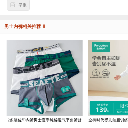
举报
男士内裤相关推荐 ⇓
2条装佐印内裤男士夏季纯棉透气平角裤舒
全棉时代婴儿如厕训