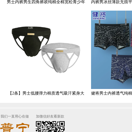
男士内裤男生四角裤衩纯棉全棉宽松青少年
内裤男冰丝薄款无痕
男孩平角短裤头夏季薄款
内裤夏季舒
【2条】男士低腰弹力棉质透气吸汗紧身大
健将男士内裤透气纯
码内裤纯色U凸囊袋双丁裤
裤青年大码
我们一直用心在做
加微信好友看新款