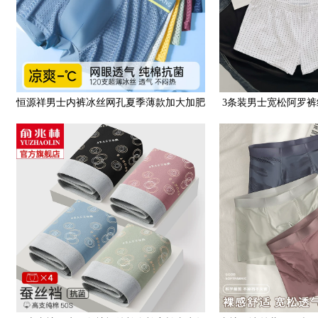
恒源祥男士内裤冰丝网孔夏季薄款加大加肥
3条装男士宽松阿罗
大码男生平角四角短裤头
内裤青年潮