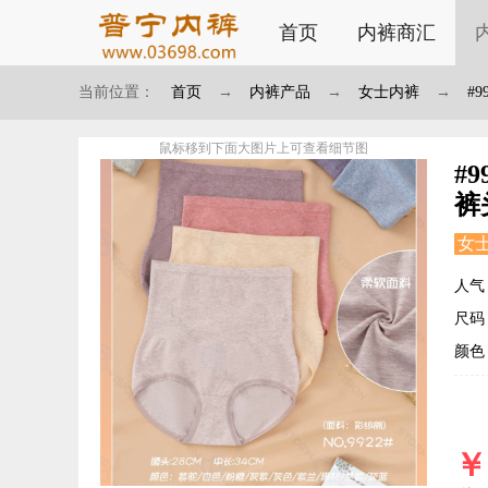
首页
内裤商汇
当前位置：
首页
→
内裤产品
→
女士内裤
→
#
鼠标移到下面大图片上可查看细节图
#
裤
女
人气：
尺码
颜色
￥