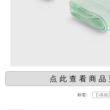
点此查看商品
标签:
【3条独