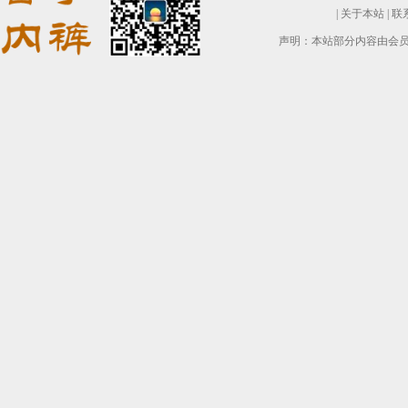
|
关于本站
|
联
声明：本站部分内容由会