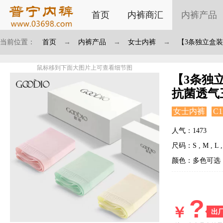
首页
内裤商汇
内裤产品
当前位置：
首页
→
内裤产品
→
女士内裤
→
【3条独立盒
鼠标移到下面大图片上可查看细节图
【3条独
抗菌透气
女士内裤
C1
人气：1473
尺码：S , M , L , 
颜色：多色可选
?
￥
出