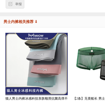
举报
男士内裤相关推荐 ⇓
猫人男士内裤冰感科技亲肤顺滑抗菌高弹不
【2条】无畏船长 男