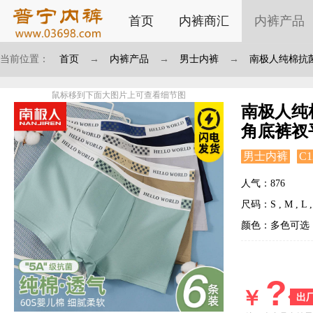
首页
内裤商汇
内裤产品
当前位置：
首页
→
内裤产品
→
男士内裤
→
南极人纯棉抗
鼠标移到下面大图片上可查看细节图
南极人纯
角底裤衩
男士内裤
C1
人气：876
尺码：S , M , L , 
颜色：多色可选
?
￥
出