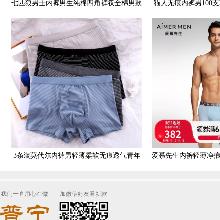
七匹狼男士内裤男生纯棉四角裤衩全棉男款
猫人无痕内裤男100
青少年高弹不变形短裤头
丝内档0感舒
3条装莫代尔内裤男轻薄柔软无痕透气青年
爱慕先生内裤轻薄净
条纹日系海军风包筋四角
NS23
我们一直用心在做
加微信好友看新款