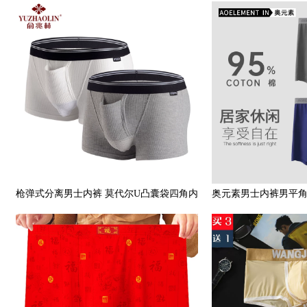
勒大码平角裤6条装
纱四角裤一
枪弹式分离男士内裤 莫代尔U凸囊袋四角内
奥元素男士内裤男平
裤阴囊托透气性感平角裤
居家哈罗裤