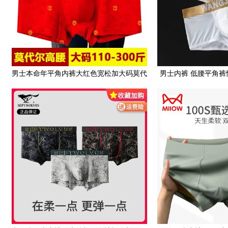
男士本命年平角内裤大红色宽松加大码莫代
男士内裤 低腰平角
尔肥佬老年人红短裤属兔
合青年速干