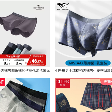
磨腿大码跑步平角肥佬裤
角裤男士内裤男2023新款
士内裤男四角裤冰丝莫代尔抗菌无
七匹狼男士纯棉裆内裤男生夏季薄款
痕裤衩男生短裤头平角裤
抗菌潮流个性平角短裤头