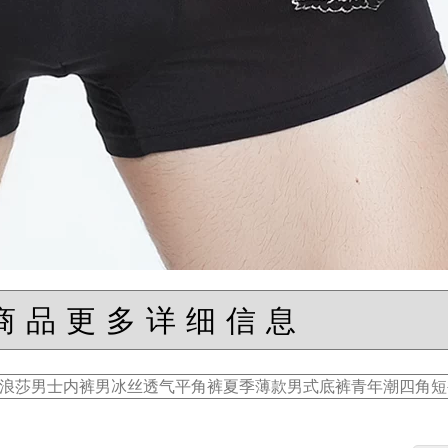
商品更多详细信息
浪莎男士内裤男冰丝透气平角裤夏季薄款男式底裤青年潮四角短