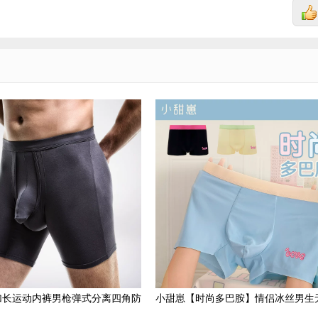
加长运动内裤男枪弹式分离四角防
小甜崽【时尚多巴胺】情侣冰丝男生