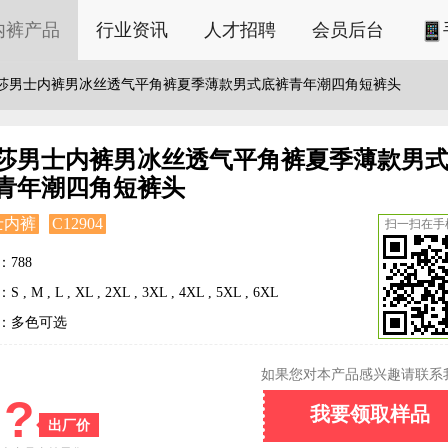
内裤产品
行业资讯
人才招聘
会员后台
莎男士内裤男冰丝透气平角裤夏季薄款男式底裤青年潮四角短裤头
莎男士内裤男冰丝透气平角裤夏季薄款男
青年潮四角短裤头
士内裤
C12904
扫一扫在手
：788
 , M , L , XL , 2XL , 3XL , 4XL , 5XL , 6XL
：多色可选
如果您对本产品感兴趣请联系
?
我要领取样品
出厂价