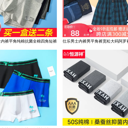
士内裤平角纯棉抗菌全棉四角短裤
仕乐男士内裤男平角裤宽松大码阿罗
头宽松透气男生大码学生
冰丝凉感透气四角短裤