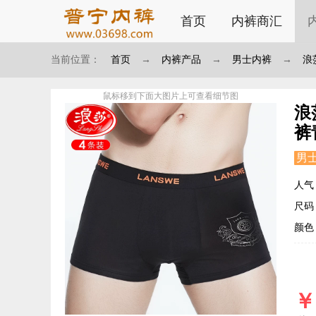
首页
内裤商汇
当前位置：
首页
→
内裤产品
→
男士内裤
→
浪
鼠标移到下面大图片上可查看细节图
浪
裤
男
人气
尺码：S
颜色
￥