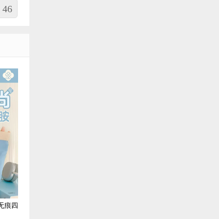
46
无痕四