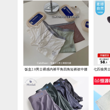
衩长腿肥佬裤加大四角裤
饭盒2.0男士裸感内裤平角四角短裤衩中腰
七匹狼男
情侣内裤莫代尔男内裤女