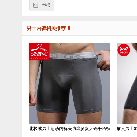
举报
男士内裤相关推荐 ⇓
北极绒男士运动内裤头防磨腿款大码平角裤
猫人男士