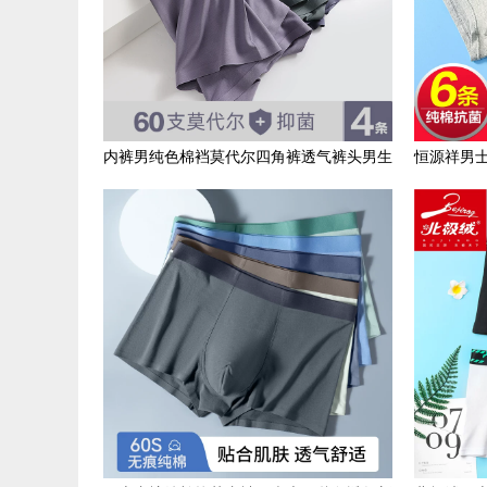
内裤男纯色棉裆莫代尔四角裤透气裤头男生
恒源祥男
平角裤潮流青年短裤