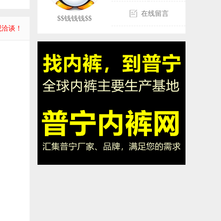
在线留言
$$钱钱钱$$
观洽谈！