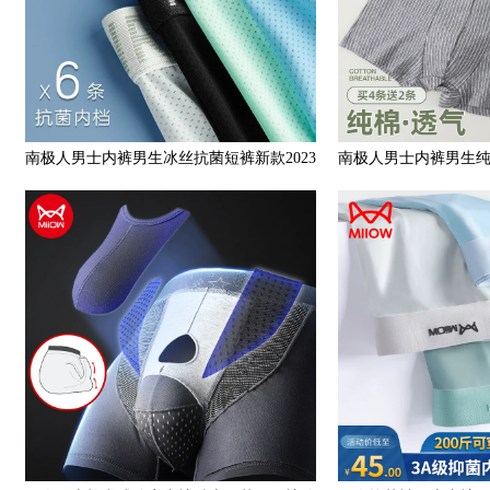
南极人男士内裤男生冰丝抗菌短裤新款2023
南极人男士内裤男生
年凉爽爆款潮流四角裤头
头新款运动