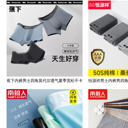
款平角裤短裤头舒适透气
棉男生M-6XL
蕉下内裤男士四角莫代尔透气夏季宽松不卡
恒源祥男士内裤男四
裆抑菌运动平角短裤薄款
头新款运动