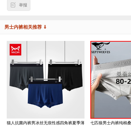
举报
男士内裤相关推荐 ⇓
猫人抗菌内裤男冰丝无痕性感四角裤夏季薄
七匹狼男士内裤纯棉