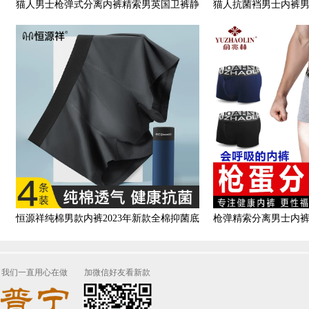
猫人男士枪弹式分离内裤精索男英国卫裤静
猫人抗菌裆男士内裤
脉阴囊托底裤曲张运动裤
纯棉裆平角
恒源祥纯棉男款内裤2023年新款全棉抑菌底
枪弹精索分离男士内
档宽松大码运动风平角裤
角内裤U凸
我们一直用心在做
加微信好友看新款