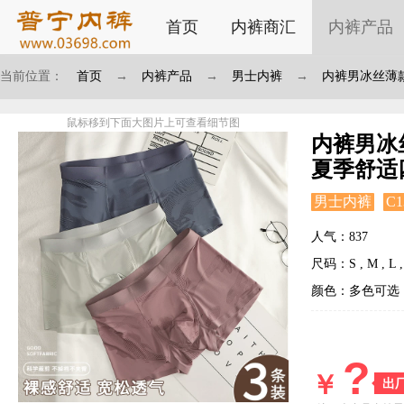
首页
内裤商汇
内裤产品
当前位置：
首页
→
内裤产品
→
男士内裤
→
内裤男冰丝薄
鼠标移到下面大图片上可查看细节图
内裤男冰
夏季舒适
男士内裤
C1
人气：837
尺码：S , M , L , 
颜色：多色可选
?
￥
出