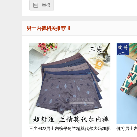
举报
男士内裤相关推荐 ⇓
三尖9822男士内裤平角兰精莫代尔大码加肥
健将男士