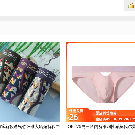
内裤新款透气竹纤维大码短裤衩中
ORLVS男三角内裤破洞性感莫代尔