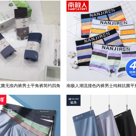
腰宽松青年运动三角裤头
适镂空低腰薄时尚运动青年
抗菌无痕内裤男士平角裤简约四角
南极人潮流撞色内裤男士纯棉抗菌平
裤莫代尔面料舒适高弹
大码夏季运动四角短裤衩