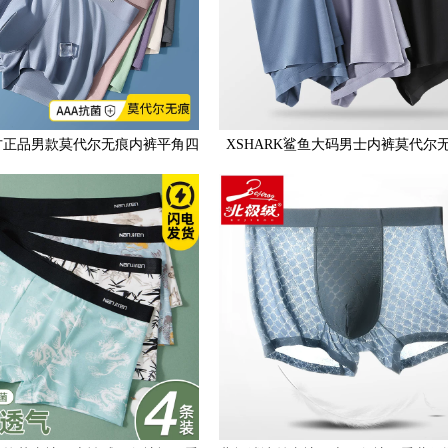
方正品男款莫代尔无痕内裤平角四
XSHARK鲨鱼大码男士内裤莫代尔
脚短裤大童初中学生裤衩
菌夏男生宽松平角短裤300斤