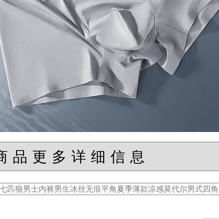
商品更多详细信息
七匹狼男士内裤男生冰丝无痕平角夏季薄款凉感莫代尔男式四角