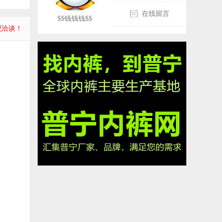
在线留言
$$钱钱钱$$
观洽谈！