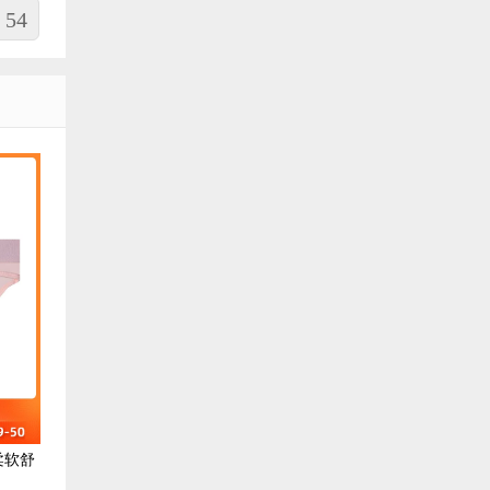
54
柔软舒