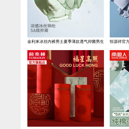
金利来冰丝内裤男士夏季薄款透气抑菌男生
恒源祥官
四角裤平角短裤无痕