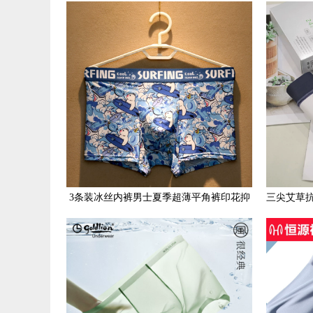
大青年竹碳纤维印花包邮
3条装冰丝内裤男士夏季超薄平角裤印花抑
三尖艾草
菌透气四角裤头趣味潮流