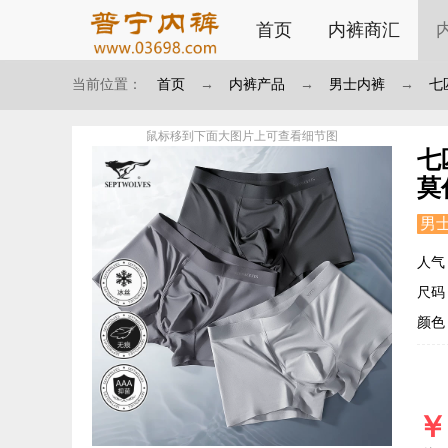
首页
内裤商汇
当前位置：
首页
→
内裤产品
→
男士内裤
→
七
鼠标移到下面大图片上可查看细节图
七
莫
男
人气：
尺码：S
颜色
￥