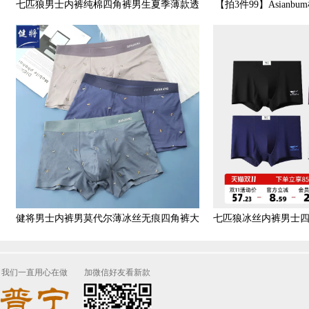
七匹狼男士内裤纯棉四角裤男生夏季薄款透
【拍3件99】Asian
气运动短裤头底裤衩男款
适透气性感
健将男士内裤男莫代尔薄冰丝无痕四角裤大
七匹狼冰丝内裤男士
码短裤中腰青年平角裤头
莫代尔无痕
我们一直用心在做
加微信好友看新款