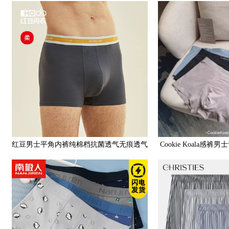
色礼物属兔四角短底裤头
时尚短裤裤头
红豆男士平角内裤纯棉档抗菌透气无痕透气
Cookie Koala感
舒适四角短裤夏季薄款
适中腰透气