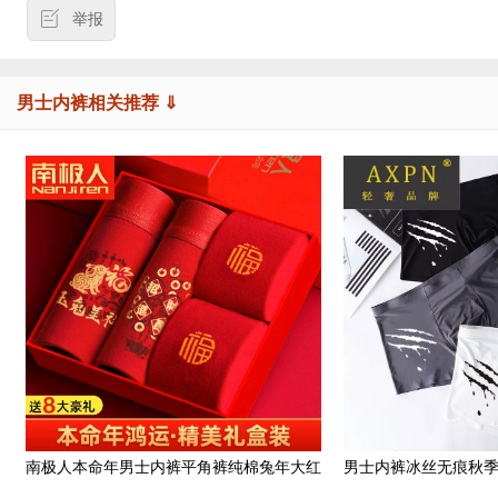
举报
男士内裤相关推荐 ⇓
南极人本命年男士内裤平角裤纯棉兔年大红
男士内裤冰丝无痕秋