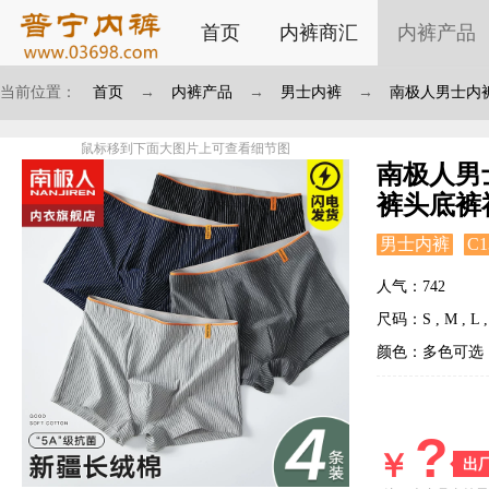
首页
内裤商汇
内裤产品
当前位置：
首页
→
内裤产品
→
男士内裤
→
南极人男士内
鼠标移到下面大图片上可查看细节图
南极人男
裤头底裤
男士内裤
C1
人气：742
尺码：S , M , L , 
颜色：多色可选
?
￥
出