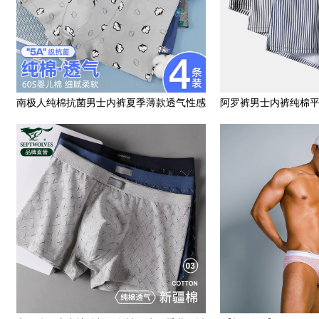
南极人纯棉抗菌男士内裤夏季薄款透气性感
阿罗裤男士内裤纯棉
平角四角大码男生底裤头
松舒适男生