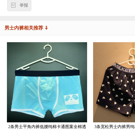
举报
男士内裤相关推荐 ⇓
2条男士平角内裤低腰纯棉卡通图案全棉透
3条宽松男士内裤男