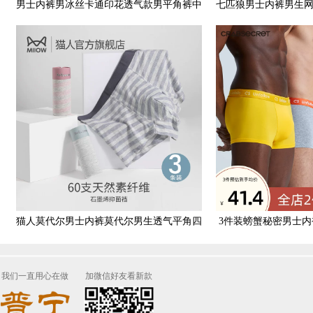
男士内裤男冰丝卡通印花透气款男平角裤中
七匹狼男士内裤男生
腰抗菌运动舒适无痕裤衩
眀筋平角男
猫人莫代尔男士内裤莫代尔男生透气平角四
3件装螃蟹秘密男士
角裤抑菌短裤条纹裤衩D2
中腰个性裤
我们一直用心在做
加微信好友看新款