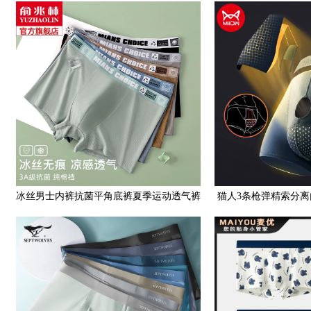
气宽边熊猫新款平脚四角
青年居家休
冰丝男士内裤抗菌平角底裤夏季运动透气裤
猫人3条枪弹精索分
头2023新款四角裤衩男生
四角内裤衩