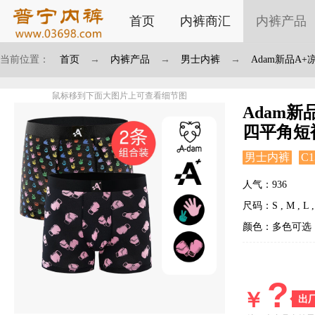
首页
内裤商汇
内裤产品
当前位置：
首页
→
内裤产品
→
男士内裤
→
Adam新品A
鼠标移到下面大图片上可查看细节图
Adam
四平角短
男士内裤
C1
人气：936
尺码：S , M , L , 
颜色：多色可选
?
￥
出