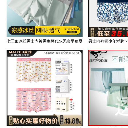
七匹狼冰丝男士内裤男生莫代尔无痕平角夏
男士内裤青少年潮牌
季薄款纯棉裆四角短裤头
痕男短裤头