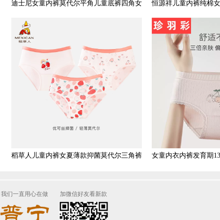
迪士尼女童内裤莫代尔平角儿童底裤四角女
恒源祥儿童内裤纯棉
孩冰丝款小童短裤女宝宝
头中大童12
稻草人儿童内裤女夏薄款抑菌莫代尔三角裤
女童内衣内裤发育期1
小女孩不夹pp女童三条装
女孩小学生
我们一直用心在做
加微信好友看新款