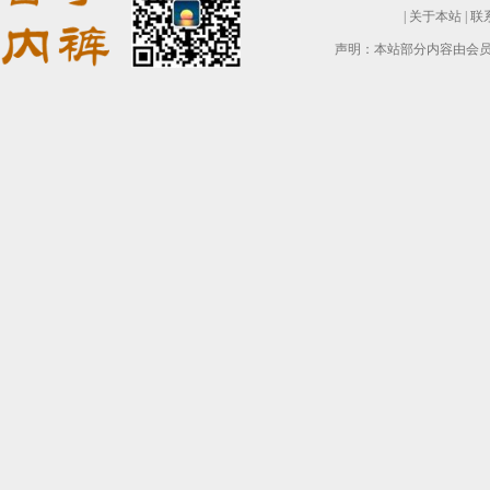
|
关于本站
|
联
声明：本站部分内容由会