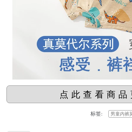
点此查看商品
标签:
男童内裤