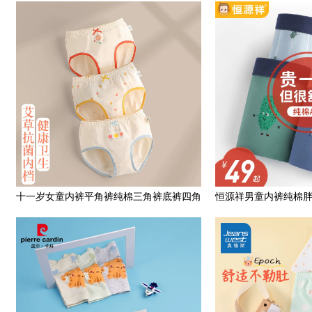
男女孩四角卡通全棉短裤
平角保险短
十一岁女童内裤平角裤纯棉三角裤底裤四角
恒源祥男童内裤纯棉
裤头小童女宝宝儿童短裤
裤宝宝裤头