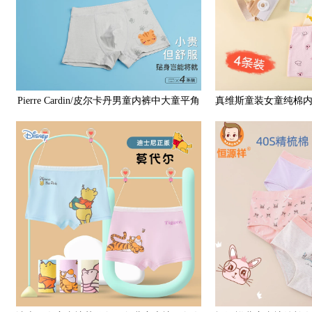
Pierre Cardin/皮尔卡丹男童内裤中大童平角
真维斯童装女童纯棉
裤四角棉质底裤/4条装
宝宝大童薄