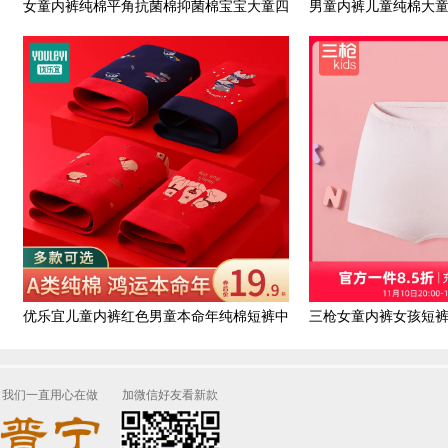
女童内裤纯棉平角抗菌棉抑菌棉宝宝大童四
男童内裤儿童纯棉大
角不夹pp屁屁春夏季卡通
全棉100%
优乐宜儿童内裤红色男童本命年纯棉短裤中
三枪女童内裤女孩短
大童男孩13岁四角平角裤
草抗菌女
我们一直用心在做
加微信好友看新款