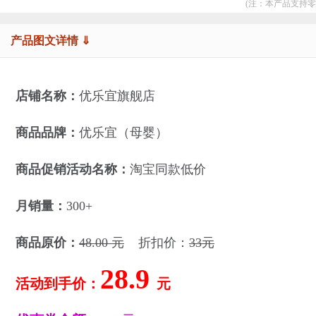
(注：本产品支持零
产品图文详情 ⇓
店铺名称：
优乐宜旗舰店
商品品牌：
优乐宜（母婴）
商品促销活动名称：
淘宝同款低价
月销量：
300+
商品原价：
48.00 元
折扣价：
33元
28.9
活动到手价：
元