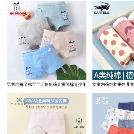
男孩四角男宝宝底裤短裤
薄款男孩冰
男童内裤全棉宝宝四角短裤儿童纯棉青少年
女童内裤纯棉平角儿
中大童裤头男孩平角底裤
大童女宝宝