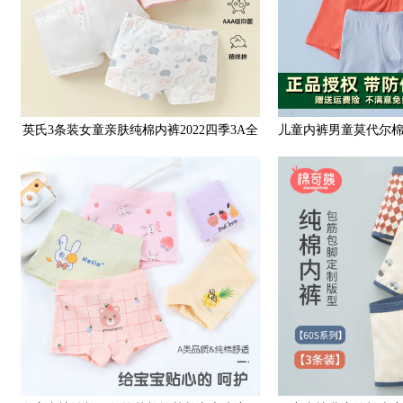
英氏3条装女童亲肤纯棉内裤2022四季3A全
儿童内裤男童莫代尔
抑菌平角四角底裤不夹PP
裤全棉裤头顶