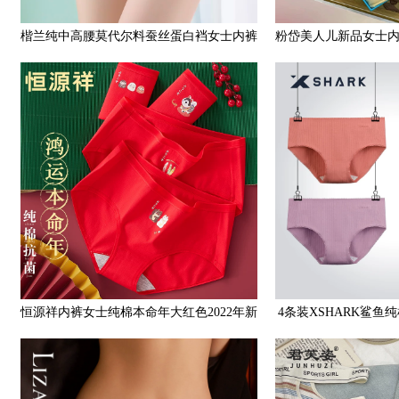
楷兰纯中高腰莫代尔料蚕丝蛋白裆女士内裤
粉岱美人儿新品女士
透气无痕简约拼色三角裤
腰包臀平角内
恒源祥内裤女士纯棉本命年大红色2022年新
4条装XSHARK鲨
款结婚礼物三角短裤兔年
抑菌夏季精梳