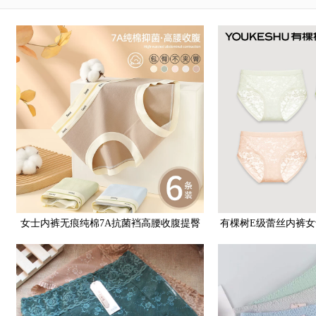
女士内裤无痕纯棉7A抗菌裆高腰收腹提臀
有棵树E级蕾丝内裤
少女生式全性感大码2023短
菌中腰凉感