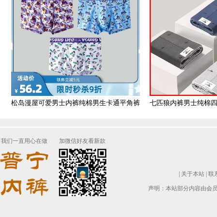
松岛漫屋可爱男士内裤纯棉男生卡通平角裤
七匹狼内裤男士纯棉
头夏季潮流个性四角裤衩
角男款男式
我们一直用心在做
加微信好友看新款
|
关于本站
|
联
声明：本站部分内容由会