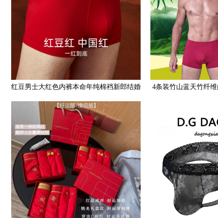
红豆男士大红色内裤本命年纯棉裆新郎结婚
4条装竹山蓝天竹纤
礼物兔年平角裤头1条装
裤男生四角