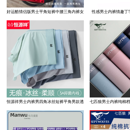
好运酷情侣版男士平角短裤中腰三角内裤女
性感男士内裤情趣丁
红色本命年大红新年礼盒
丝透气男短裤
恒源祥男士内裤男四角冰丝短裤平角男款透
七匹狼男士内裤纯棉
气薄款夏季抗菌运动裤衩
无痕透气青