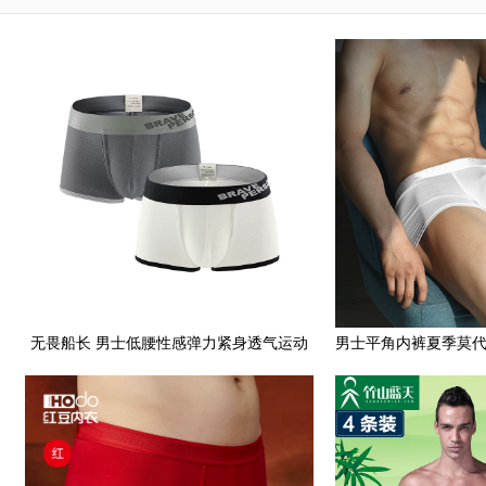
无畏船长 男士低腰性感弹力紧身透气运动
男士平角内裤夏季莫
健身U凸囊袋四角平角内裤
纯色柔软透