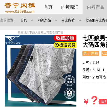
首页
内裤商汇
内裤产品
当前位置：
首页
→
内裤产品
→
男士内裤
→
七匹狼男士内裤
鼠标移到下面大图片上可查看细节图
七匹狼男
大码四角裤
男士内裤
C2
人气：1116
尺码：S , M , L , 
颜色：多色可选
?
￥
出