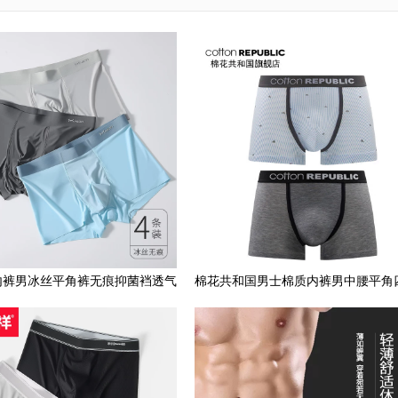
内裤男冰丝平角裤无痕抑菌裆透气
棉花共和国男士棉质内裤男中腰平角
男生大码薄款四角短裤衩
感青年学生四角裤2条装