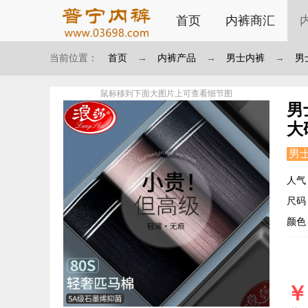
首页
内裤商汇
当前位置：
首页
→
内裤产品
→
男士内裤
→
男
鼠标移到下面大图片上可查看细节图
男
大
男
人气
尺码：S
颜色
￥