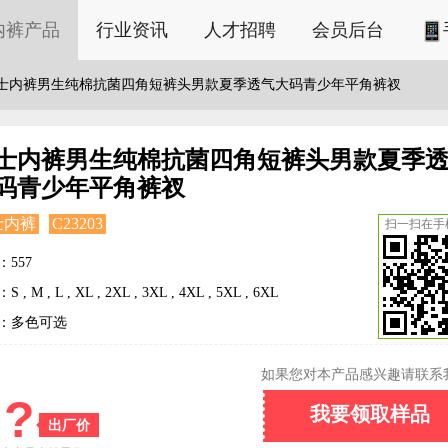
内裤产品
行业资讯
人才招聘
会员后台
士内裤男生纯棉抗菌四角短裤头男款夏季透气大码青少年平角裤衩
士内裤男生纯棉抗菌四角短裤头男款夏季
码青少年平角裤衩
士内裤
C23203
扫一扫在手
：557
 , M , L , XL , 2XL , 3XL , 4XL , 5XL , 6XL
：多色可选
如果您对本产品感兴趣请联系
?
我要领取样品
出厂价