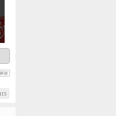
裤衩
115