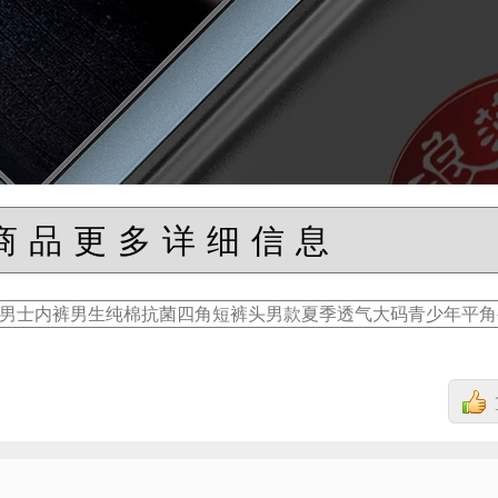
商品更多详细信息
男士内裤男生纯棉抗菌四角短裤头男款夏季透气大码青少年平角