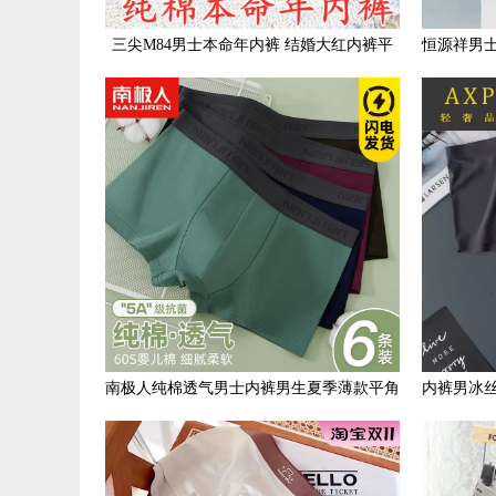
三尖M84男士本命年内裤 结婚大红内裤平
恒源祥男
角纯棉大码加肥加大短裤
南极人纯棉透气男士内裤男生夏季薄款平角
内裤男冰
裤衩抗菌大码四角底裤头