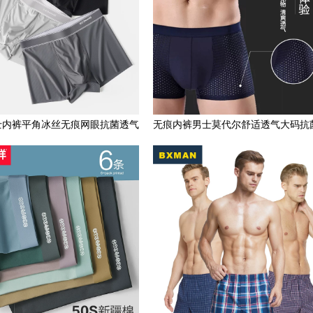
士内裤平角冰丝无痕网眼抗菌透气
无痕内裤男士莫代尔舒适透气大码抗
四角短裤男生纯棉裆大码
裆男生平角内裤四角短裤