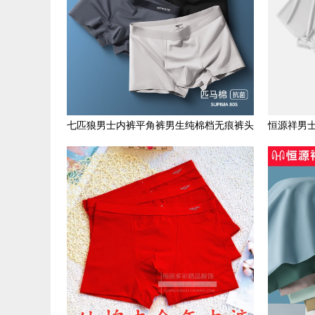
七匹狼男士内裤平角裤男生纯棉档无痕裤头
恒源祥男
男款高档抗菌四角短裤衩