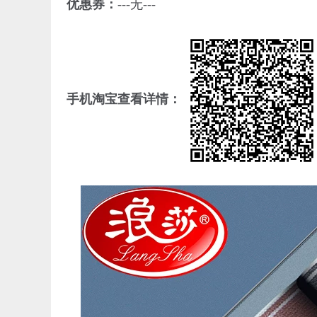
优惠券：
---无---
手机淘宝查看详情：