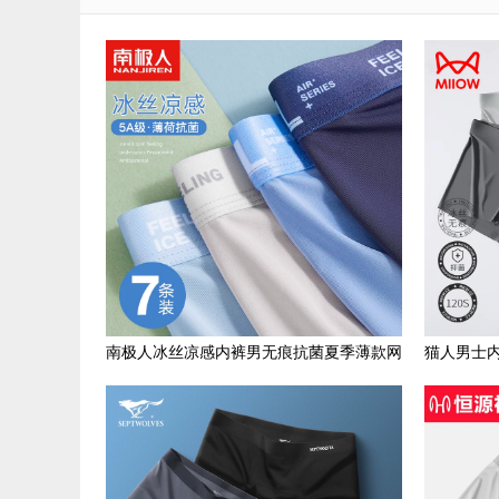
南极人冰丝凉感内裤男无痕抗菌夏季薄款网
猫人男士
孔透气平角新款四角裤头