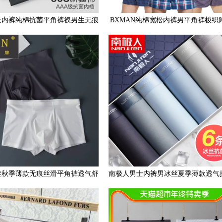
士内裤纯棉抗菌平角裤衩男生无痕
BXMAN纯棉宽松内裤男平角裤梭织
大码宽松透气四角短裤头
夏季短睡裤中腰加大码
丝秋季薄款无痕丝滑平角裤透气舒
南极人男士内裤男冰丝夏季薄款透气
适大码男士衩裤头jh0801
角裤运动大码四角底裤头