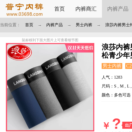
首页
内裤商汇
内裤产品
当前位置：
首页
→
内裤产品
→
男士内裤
→
浪莎内裤男士
鼠标移到下面大图片上可查看细节图
浪莎内裤
松青少年
男士内裤
C2
人气：1283
尺码：S , M , L , 
颜色：多色可选
?
￥
出