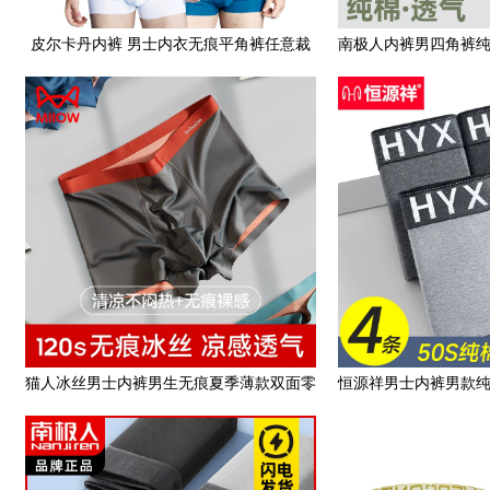
皮尔卡丹内裤 男士内衣无痕平角裤任意裁
南极人内裤男四角裤
剪平角裤长绒棉舒适内裤
性潮裤头印
猫人冰丝男士内裤男生无痕夏季薄款双面零
恒源祥男士内裤男款
感抗菌短裤莫代尔四角裤
年无痕宽松