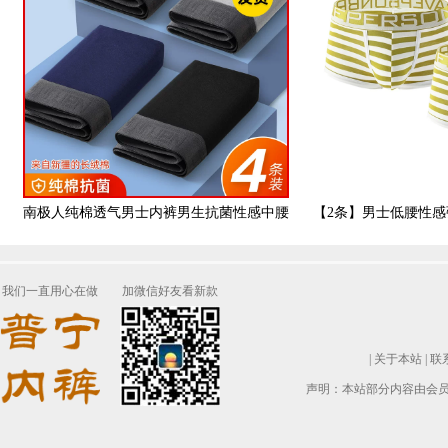
南极人纯棉透气男士内裤男生抗菌性感中腰
【2条】男士低腰性
平角加肥大码四角短裤头
身U凸囊袋
我们一直用心在做
加微信好友看新款
|
关于本站
|
联
声明：本站部分内容由会