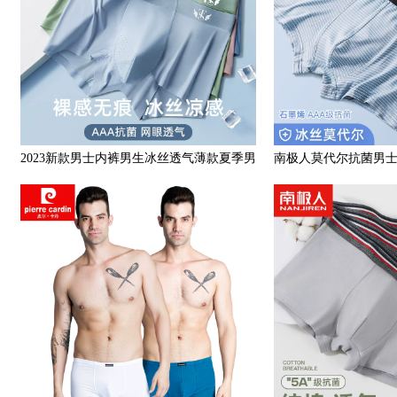
2023新款男士内裤男生冰丝透气薄款夏季男
南极人莫代尔抗菌男
式青少年四角短裤头裤衩
码男生冰丝