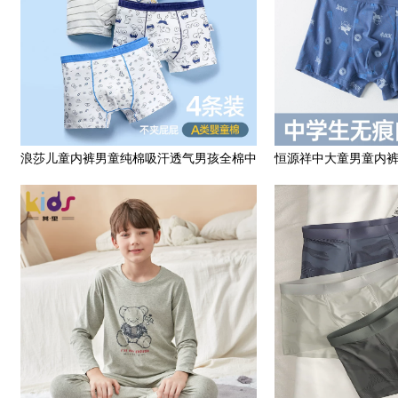
浪莎儿童内裤男童纯棉吸汗透气男孩全棉中
恒源祥中大童男童内
大童平角四角短裤100%ZL
少年学生男