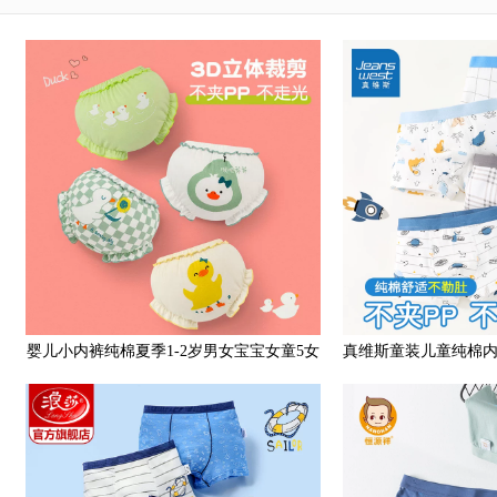
婴儿小内裤纯棉夏季1-2岁男女宝宝女童5女
真维斯童装儿童纯棉
孩训练短裤婴幼儿面包裤
孩中大童四角短