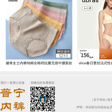
健将女士内裤纯棉全棉裆抗菌无痕中腰新款
ubras春日蕾丝法
2022年爆款时尚春夏新款
大胸显小文
我们一直用心在做
加微信好友看新款
|
关于本站
|
联
声明：本站部分内容由会