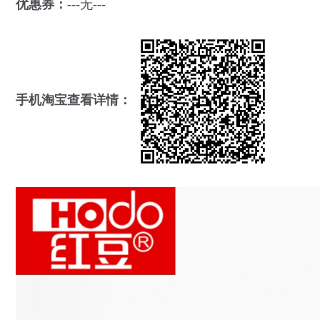
优惠券：
---无---
手机淘宝查看详情：