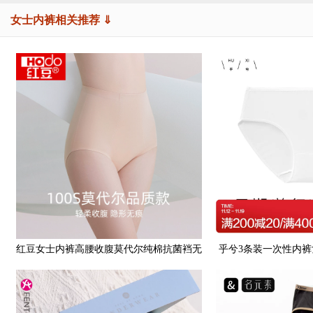
女士内裤相关推荐 ⇓
红豆女士内裤高腰收腹莫代尔纯棉抗菌裆无
乎兮3条装一次性内
痕轻塑型显瘦夏薄三角裤
月经全棉便