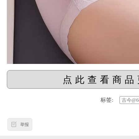
点此查看商品
标签:
古今@
举报