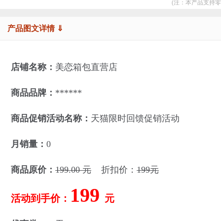
(注：本产品支持零
产品图文详情 ⇓
店铺名称：
美恋箱包直营店
商品品牌：
******
商品促销活动名称：
天猫限时回馈促销活动
月销量：
0
商品原价：
199.00 元
折扣价：
199元
199
活动到手价：
元