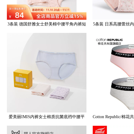
3条装 德国舒雅女士舒美棉中腰平角内裤短
5条装 日系高腰蕾丝
裤 31-11282T
棉裆女士
爱美丽IMIS内裤女士棉质抗菌底裆中腰平
Cotton Republi
角裤IM23BPC1（三件装）
边2020新