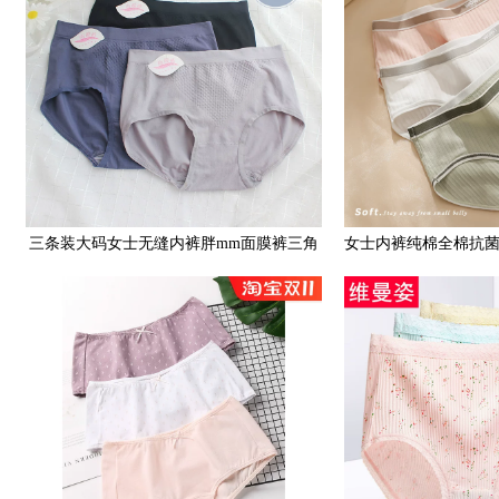
三条装大码女士无缝内裤胖mm面膜裤三角
女士内裤纯棉全棉抗
裤中高腰弹力好宽松棉裆
2023新款日