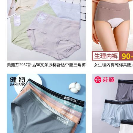
美茹芬2957新品50支亲肤棉舒适中腰三角裤
女生理内裤纯棉高腰大
简约纯色抗菌透气内裤女
经期防漏卫生