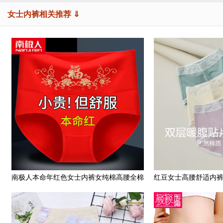
女士内裤相关推荐 ⇓
南极人本命年红色女士内裤女纯棉高腰全棉
红豆女士高腰舒适内
抗菌裆大码收腹三角短裤
棉双层暖腹