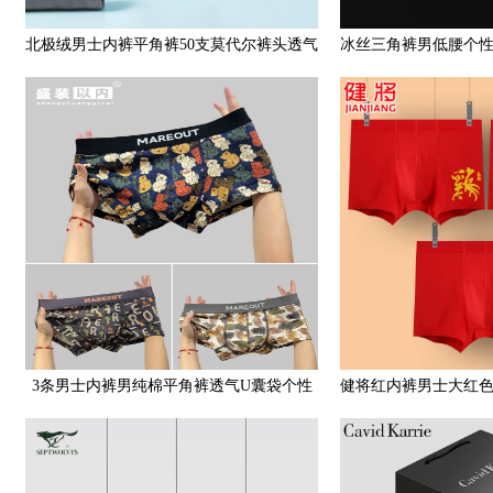
北极绒男士内裤平角裤50支莫代尔裤头透气
冰丝三角裤男低腰个
夏季男生四角裤性感青年
透气透明男
3条男士内裤男纯棉平角裤透气U囊袋个性
健将红内裤男士大红
卡通潮暴力熊青年四角短裤
肖金龙年结