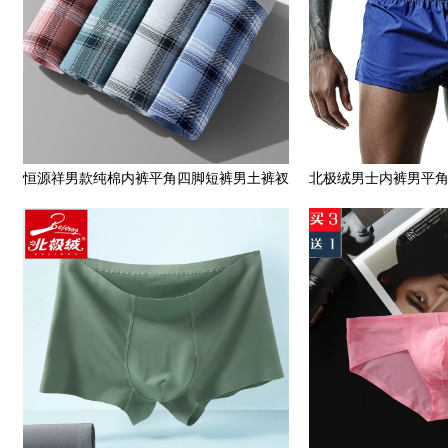
恒源祥男款纯棉内裤平角四脚短裤男土裤衩
北极绒男士内裤男平
大童中学生可爱全棉抗菌
气全棉大码