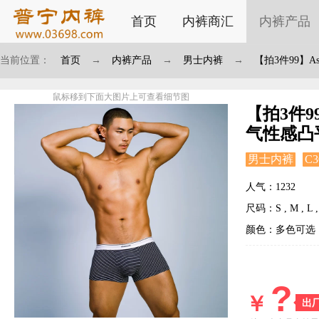
首页
内裤商汇
内裤产品
当前位置：
首页
→
内裤产品
→
男士内裤
→
【拍3件99】
鼠标移到下面大图片上可查看细节图
【拍3件9
气性感凸
男士内裤
C3
人气：1232
尺码：S , M , L , 
颜色：多色可选
?
￥
出