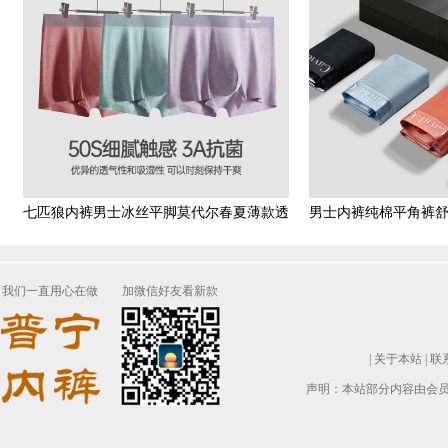
七匹狼内裤男士冰丝平脚莫代尔春夏薄款透
男士内裤纯棉平角裤
气平角短裤潮四角裤衩土
尔四角底裤头
我们一直用心在做
加微信好友看新款
|
关于本站
|
联
声明：本站部分内容由会