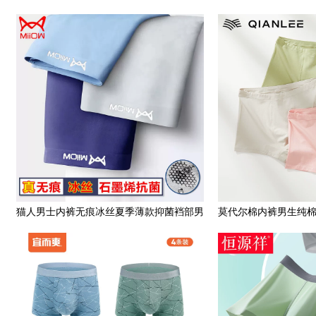
短裤头莫代尔平角裤男
短裤男孩平
猫人男士内裤无痕冰丝夏季薄款抑菌裆部男
莫代尔棉内裤男生纯
生运动四角裤平角短裤头
少年学生发