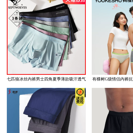
七匹狼冰丝内裤男士四角夏季薄款吸汗透气
有棵树G级情侣内裤
抗菌2023新款平角短裤头
女生朋友亲