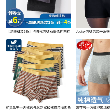
【送随机款1条】浩将棉内裤石墨烯抑菌裆
Jockey内裤男式平
春夏男士内裤男平角裤头
身纯色美国直
富贵鸟男士内裤透气运动宽松裤衩亲肤四角
浪莎男士内裤抑菌纯