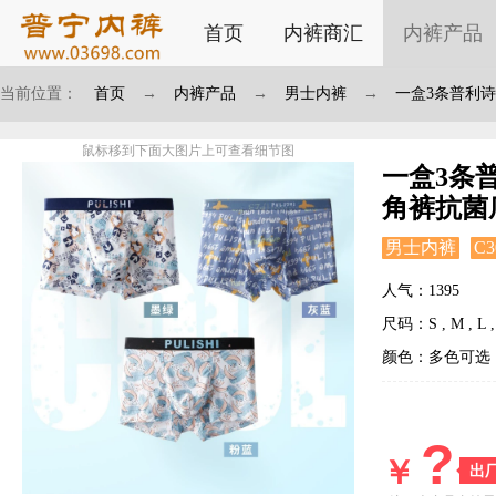
首页
内裤商汇
内裤产品
当前位置：
首页
→
内裤产品
→
男士内裤
→
一盒3条普利诗
鼠标移到下面大图片上可查看细节图
一盒3条
角裤抗菌底
男士内裤
C3
人气：1395
尺码：S , M , L , 
颜色：多色可选
?
￥
出