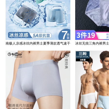
南极人凉感冰丝内裤男士夏季薄款透气速干
冰丝无痕三角内裤男
大码四角裤宽松平角裤头
面料纯色粉