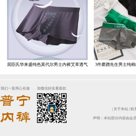
屈臣氏华来盛纯色莫代尔男士内裤艾草透气
3件磨蹭先生男士纯
舒适平角裤中腰个性四角
四角裤绿色
我们一直用心在做
加微信好友看新款
|
关于本站
|
联
声明：本站部分内容由会