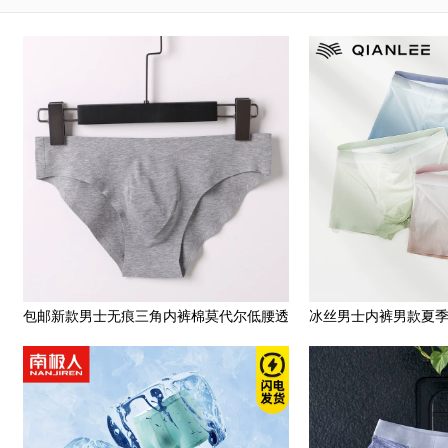
包邮新款男士无痕三角内裤棉莫代尔低腰透
冰丝男士内裤男款夏
气性感凸裤衩不缝线
2023新款简