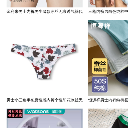
金利来男士内裤男生薄款冰丝无痕透气莫代
三枪内裤男白色纯棉
尔5A级抗菌平角短裤
色本命年老
男士小三角半包臀性感内裤个性印花冰丝无
恒源祥男士内裤纯棉
痕U凸比基尼男裤衩夏
透气男生运