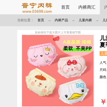
首页
内裤商汇
当前位置：
首页
→
内裤产品
→
儿童内裤
→
儿
鼠标移到下面大图片上可查看细节图
儿
夏
儿
人气
尺码：S
颜色
￥