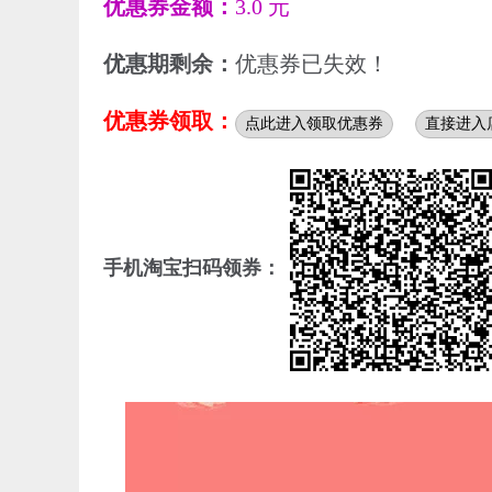
优惠券金额：
3.0 元
优惠期剩余：
优惠券已失效！
优惠券领取：
点此进入领取优惠券
直接进入
手机淘宝扫码领券：