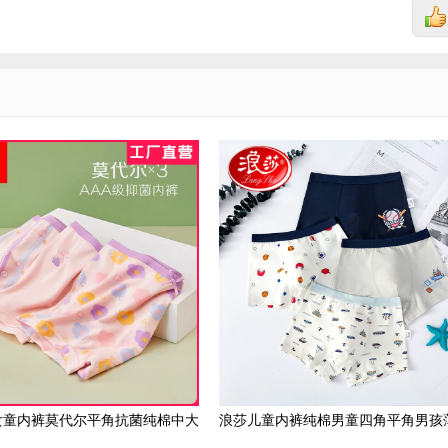
女童内裤莫代尔平角抗菌纯棉中大
浪莎儿童内裤纯棉男童四角平角男孩