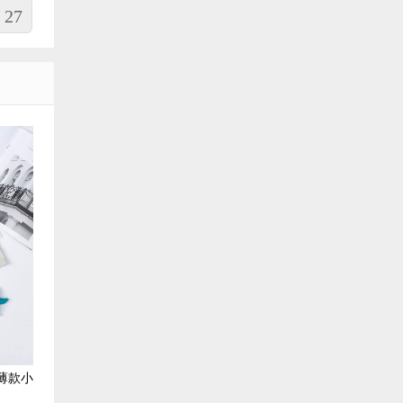
27
薄款小