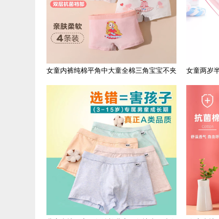
女童内裤纯棉平角中大童全棉三角宝宝不夹
女童两岁
屁屁小女孩儿童四角短裤