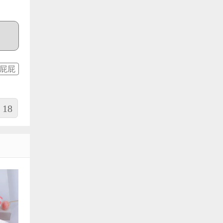
夹屁屁
18