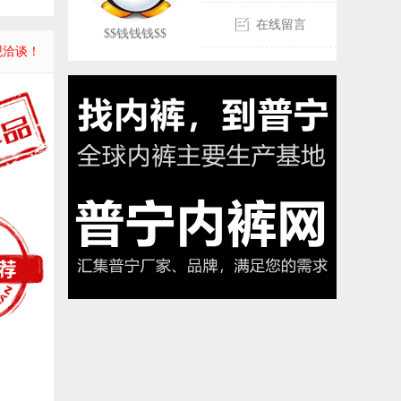
在线留言
$$钱钱钱$$
观洽谈！