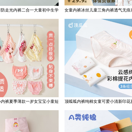
裤防走光内裤二合一大童初中生学
女童内裤冰丝儿童三角内裤透气无痕
生夏季冰丝宽松薄款黑色
小童不夹PP短裤夏季薄款
小内裤夏季薄款一岁女宝宝小童短
顶呱呱内裤纯棉女童可爱小清新印花
裤三角不夹屁屁pp面包裤
款彩棉底裆中大童三角裤