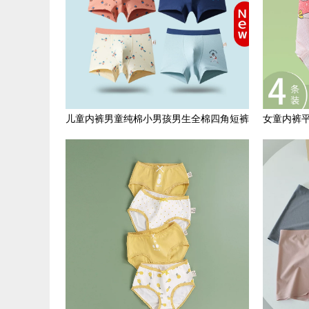
儿童内裤男童纯棉小男孩男生全棉四角短裤
女童内裤
宝宝发育期中大童平角裤