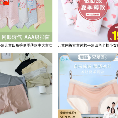
平角儿童四角裤夏季薄款中大童女
儿童内裤女童纯棉平角四角全棉小女
孩冰丝款小童短裤女宝宝
莫代尔夏季薄款短裤100%