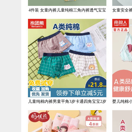
4件装 女童内裤儿童纯棉三角内裤透气宝宝
女童安全
中舒适大童短裤不夹屁屁
儿童纯棉内裤男童平角3岁卡通四角宝宝2岁
婴儿纯棉
中大童10岁短裤15岁全棉