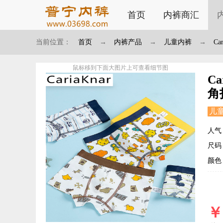
首页
内裤商汇
当前位置：
首页
→
内裤产品
→
儿童内裤
→
C
鼠标移到下面大图片上可查看细节图
C
角
儿
人气：
尺码：S
颜色
￥