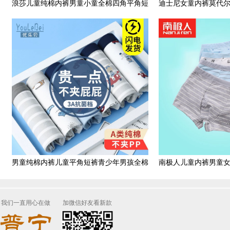
浪莎儿童纯棉内裤男童小童全棉四角平角短
迪士尼女童内裤莫代
裤小男孩中大童夏季薄款
孩短裤冰丝
男童纯棉内裤儿童平角短裤青少年男孩全棉
南极人儿童内裤男童
四角底裤宝宝100%不夹pp
孩学生平角
我们一直用心在做
加微信好友看新款