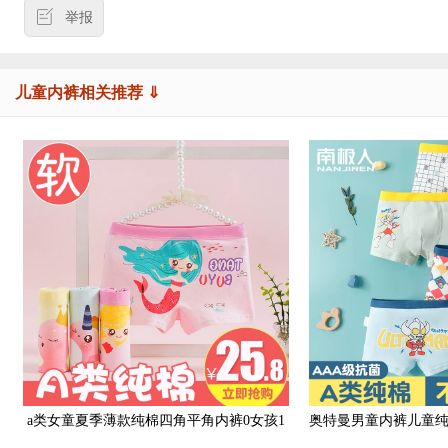
举报
儿童内裤相关推荐 ⇓
a类女童夏季薄款纯棉四角平角内裤0女孩1
奥特曼男童内裤儿童