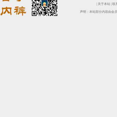
|
关于本站
|
联
声明：本站部分内容由会