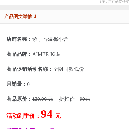
(注：本产品支持零
产品图文详情 ⇓
店铺名称：
紫丁香温馨小舍
商品品牌：
AIMER Kids
商品促销活动名称：
全网同款低价
月销量：
0
商品原价：
139.00 元
折扣价：
99元
94
活动到手价：
元