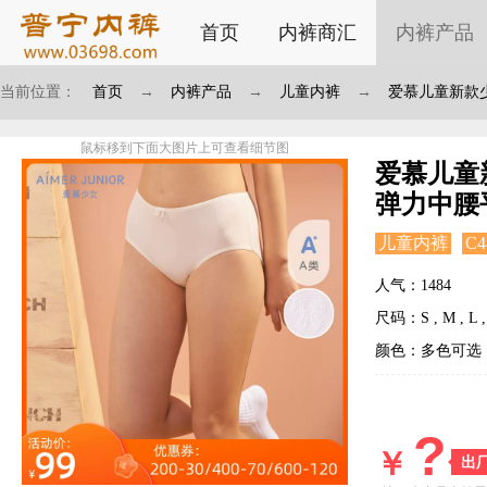
首页
内裤商汇
内裤产品
当前位置：
首页
→
内裤产品
→
儿童内裤
→
爱慕儿童新款
鼠标移到下面大图片上可查看细节图
爱慕儿童
弹力中腰
儿童内裤
C4
人气：1484
尺码：S , M , L , 
颜色：多色可选
?
￥
出