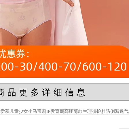
商品更多详细信息
爱慕儿童少女小马宝莉IP发育期高腰薄款生理裤护肚防侧漏透