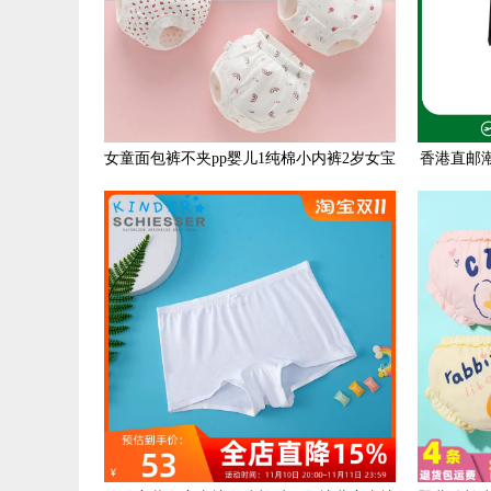
女童面包裤不夹pp婴儿1纯棉小内裤2岁女宝
香港直邮潮奢
宝3婴幼儿4女孩外穿短裤