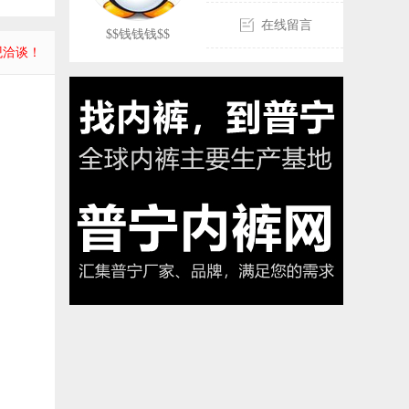
在线留言
$$钱钱钱$$
观洽谈！