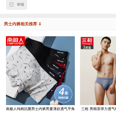
举报
男士内裤相关推荐 ⇓
南极人纯棉抗菌男士内裤男夏薄款透气平角
三枪 男棉质弹力透