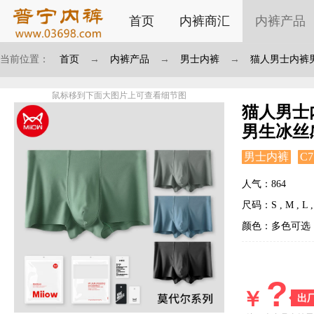
首页
内裤商汇
内裤产品
当前位置：
首页
→
内裤产品
→
男士内裤
→
猫人男士内裤
鼠标移到下面大图片上可查看细节图
猫人男士
男生冰丝
男士内裤
C7
人气：864
尺码：S , M , L , 
颜色：多色可选
?
￥
出