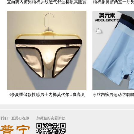
宜而爽内裤男纯棉罗纹透气舒适棉质高腰宽
纯棉象鼻裤两室一厅男
松全棉三角裤男士内裤
子蛋枪分离
3条夏季薄款性感男士内裤莫代尔U囊高叉
冰丝内裤男运动防磨
低腰螺纹纯色提臀三角裤头
加长平角裤
我们一直用心在做
加微信好友看新款