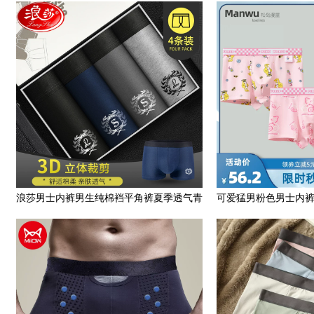
裤衩运动大码四角短裤头
抗菌无痕柔软
浪莎男士内裤男生纯棉裆平角裤夏季透气青
可爱猛男粉色男士内
年个性潮可爱四角短裤头
菌情侣平角