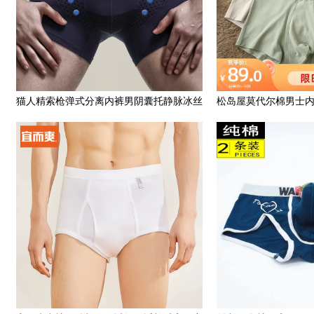
猫人精索枪弹式分离内裤男阴囊托静脉冰丝
松岛屋莫代尔棉男士
囊袋曲张平角英国卫裤头
裤男透气平