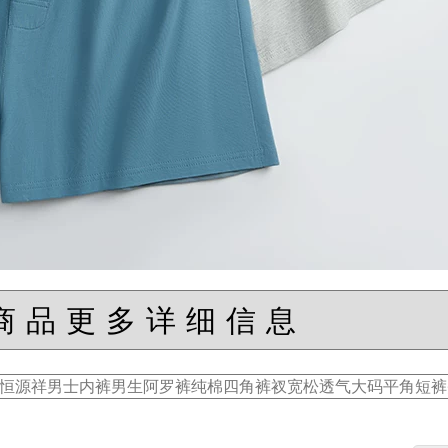
商品更多详细信息
恒源祥男士内裤男生阿罗裤纯棉四角裤衩宽松透气大码平角短裤