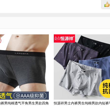
内裤男纯棉透气平角男生男款四角
恒源祥男士内裤男生纯棉男款内短裤