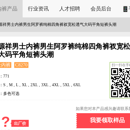
内裤产品
行业资讯
人才招聘
会员后台
源祥男士内裤男生阿罗裤纯棉四角裤衩宽松透气大码平角短裤头潮
源祥男士内裤男生阿罗裤纯棉四角裤衩宽
大码平角短裤头潮
士内裤
C8270
扫一扫在手
：771
 , M , L , XL , 2XL , 3XL , 4XL , 5XL , 6XL
：多色可选
如果您对本产品感兴趣请联系
?
我要领取样品
出厂价