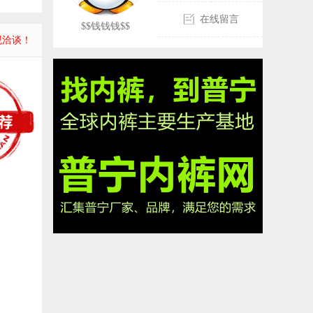
在线留言
$$钱钱钱$$
观洽谈！