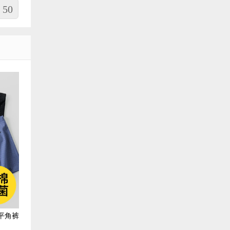
50
平角裤