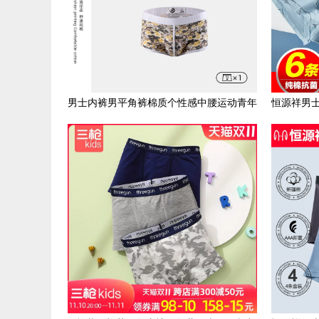
男士内裤男平角裤棉质个性感中腰运动青年
恒源祥男士
底裤头性感四角短裤衩男