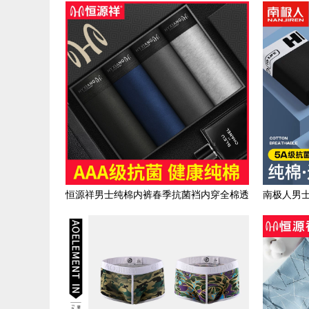
棉青年透气宽松男四角裤头
恒源祥男士纯棉内裤春季抗菌裆内穿全棉透
南极人男
气潮流新款短裤秋冬季男