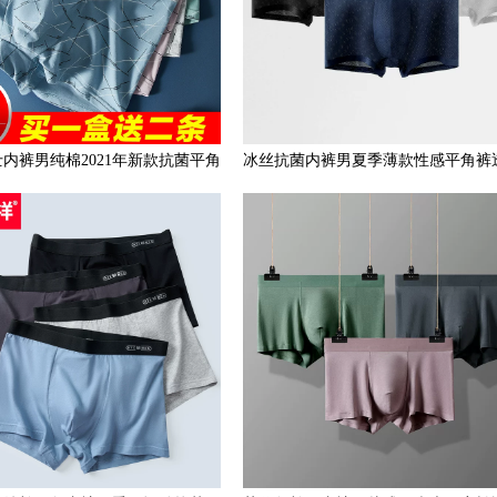
内裤男纯棉2021年新款抗菌平角
冰丝抗菌内裤男夏季薄款性感平角裤
裤衩透气男生四角短裤头
孔四角短裤舒适网眼裤衩