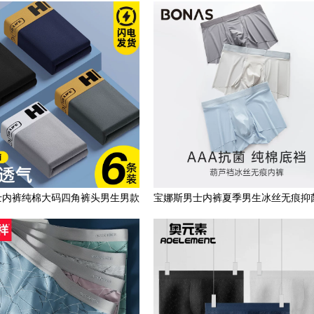
短裤衩兔年本命年红内裤
头四角裤衩子底裤春夏季
士内裤纯棉大码四角裤头男生男款
宝娜斯男士内裤夏季男生冰丝无痕抑
运动裤衩宽松青少年短裤
裆平角裤薄款四角短裤衩