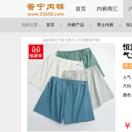
首页
内裤商汇
当前位置：
首页
→
内裤产品
→
男士内裤
→
恒
鼠标移到下面大图片上可查看细节图
恒
气
男
人气
尺码：S
颜色
￥