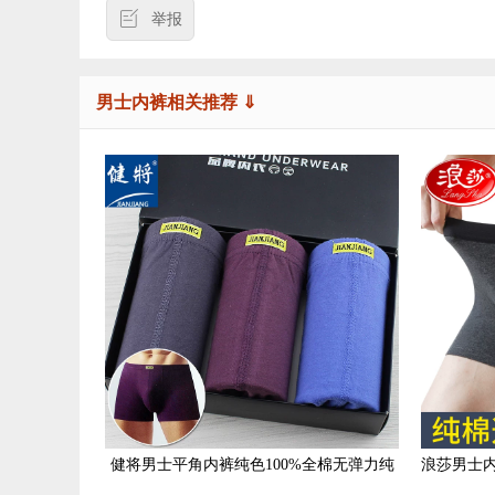
举报
男士内裤相关推荐 ⇓
健将男士平角内裤纯色100%全棉无弹力纯
浪莎男士