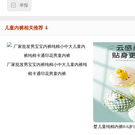
举报
儿童内裤相关推荐 ⇓
厂家批发男宝宝内裤纯棉小中大儿童内裤纯
棉卡通印花男童内裤
婴儿童纯棉内裤0-6岁