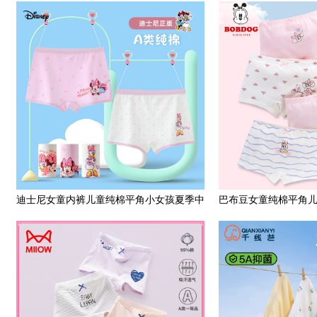
幼儿面包裤
迪士尼女童内裤儿童纯棉平角小女孩夏季中
巴布豆女童纯棉平角
大童四角全棉女宝宝短裤
四角女孩13宝