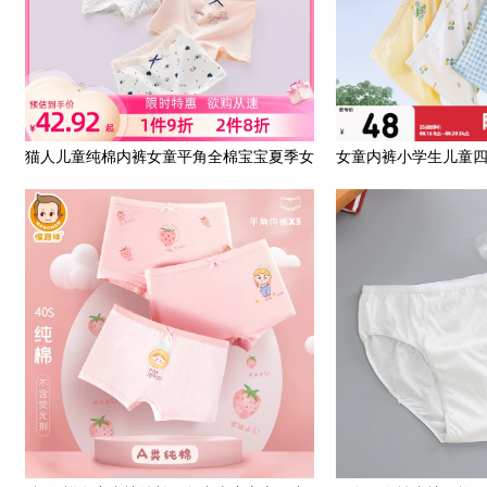
猫人儿童纯棉内裤女童平角全棉宝宝夏季女
女童内裤小学生儿童
孩小童中大童四角裤短裤
抑菌不夹P