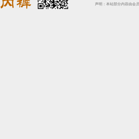
湖南 马女士 135****8557 咨询厂商信息
湖南 朱先生 139****73
声明：本站部分内容由会
河南 宋先生 139****7404 留言申请样品
美而倩 133****9392 
山东 何先生 135****9518 咨询厂商信息
河北 陈先生 132****57
湖北 赵女士 134****1829 留言申请样品
健岱尔 135****7666 
菲妮慕舒 153****2308 获得精准推送
彩姿馨 153****2308 
广西 韩先生 136****6837 咨询厂商信息
集贤内裤 137****4388
河北 吴女士 182****3927 留言申请样品
湖南 谢先生 138****67
贵州 谢先生 139****2041 留言申请样品
利丽娇内裤 189****468
浙江 林先生 135****6655 留言咨询产品
日本 邓女士 135****97
亿鸣爽内裤 180****1510 获得精准推送
金兴内裤 153****5188
广东芭美奴制... 152****1226 获利平台资源
普宁市安达制... 136****
河北 冯先生 188****1475 留言申请样品
迪尊 135****1497 获得
湖北 董先生 133****5283 留言申请样品
福建 赵先生 138****84
富德泰 131****3557 获得优质展示
鹰庄 131****3557 获得
上海 何先生 137****1293 咨询厂商信息
安徽 罗先生 137****11