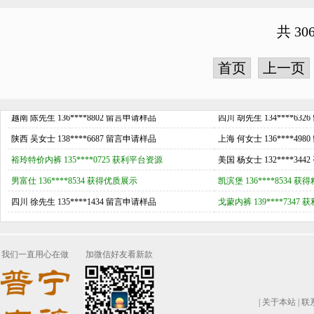
巴米奴 198****7506 获利平台资源
天津 吴女士 134****46
莱曼戴丝 150****2977 获利平台资源
四川 张女士 132****88
共 30
浙江 胡女士 136****5845 留言咨询产品
旭金香 135****2340 
舒心雅琦 139****6799 获得优质展示
陕西 胡先生 185****15
首页
上一页
四海库存 158****3700 获得精准推送
广东 林先生 139****32
越南 陈先生 136****8802 留言申请样品
四川 胡先生 134****63
陕西 吴女士 138****6687 留言申请样品
上海 何女士 136****49
裕玲特价内裤 135****0725 获利平台资源
美国 杨女士 132****34
男富仕 136****8534 获得优质展示
凯滨堡 136****8534 
四川 徐先生 135****1434 留言申请样品
戈蒙内裤 139****7347
湖北 林女士 198****5315 咨询厂商信息
俪人世界 189****5982
浙江 刘女士 139****9929 留言申请样品
福建 罗先生 188****86
湖北 卢先生 135****7934 留言咨询产品
南兴隆特价内... 130****
我们一直用心在做
加微信好友看新款
山东 陈先生 134****8328 留言申请样品
缅甸 胡先生 135****13
切霸 135****9558 获得精准推送
天依丽 135****9558 
|
关于本站
|
联