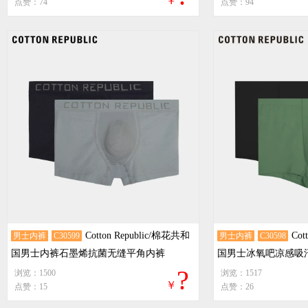
￥
点赞：74
点赞：94
Cotton Republic/棉花共和
Cot
男士内裤
C30599
男士内裤
C30598
国男士内裤石墨烯抗菌无缝平角内裤
国男士冰氧吧凉感吸
?
浏览：1500
浏览：1517
￥
点赞：15
点赞：26