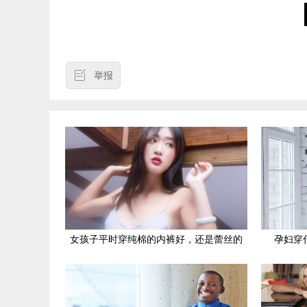
举报
女孩子平时穿纯棉的内裤好，还是蕾丝的
孕妇穿
好？