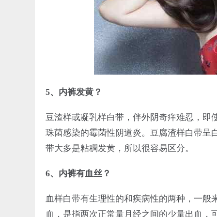
5、内裤发黄？
豆渣样或凝乳样白带，伴外阴奇痒难忍，即
珠菌感染的霉菌性阴道炎。豆腐渣样白带呈
带大多是粘稠发黄，所以很容易区分。
6、内裤有血丝？
血样白带有生理性的和疾病性的两种，一般
血，是指两次正常量月经之间的少量出血，