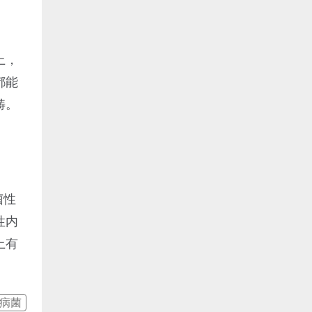
上，
都能
畴。
菌性
性内
上有
病菌