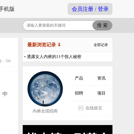
手机版
会员注册 / 登录
最新浏览记录 ⇓
全部记录
• 透露女人内裤的11个惊人秘密
：596
产品
资讯
）中
招聘
项目
在线留言
内裤全国招商