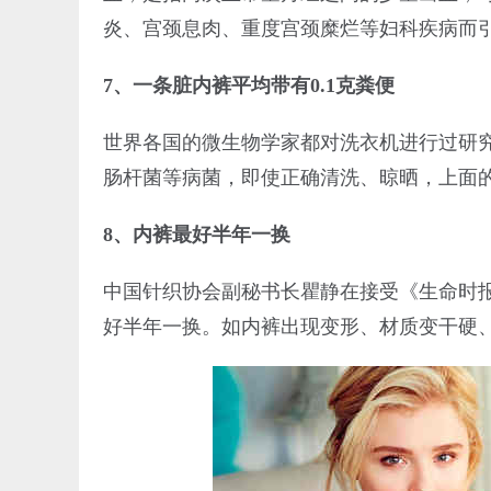
炎、宫颈息肉、重度宫颈糜烂等妇科疾病而
7、一条脏内裤平均带有0.1克粪便
世界各国的微生物学家都对洗衣机进行过研究
肠杆菌等病菌，即使正确清洗、晾晒，上面
8、内裤最好半年一换
中国针织协会副秘书长瞿静在接受《生命时
好半年一换。如内裤出现变形、材质变干硬