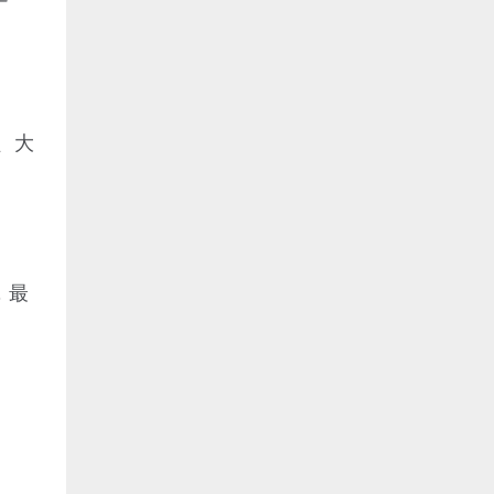
、大
，最