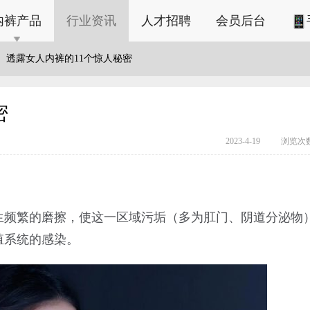
内裤产品
行业资讯
人才招聘
会员后台
透露女人内裤的11个惊人秘密
密
2023-4-19
浏览次数
生频繁的磨擦，使这一区域污垢（多为肛门、阴道分泌物
殖系统的感染。